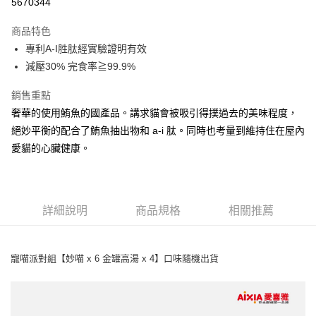
5670344
3 期 0 利率 每期
NT$149
21家銀行
商品特色
6 期 0 利率 每期
NT$74
21家銀行
合作金庫商業銀行
第一商業銀行
專利A-I胜肽經實驗證明有效
華南商業銀行
彰化商業銀行
合作金庫商業銀行
第一商業銀行
超商取貨付款
減壓30% 完食率≧99.9%
上海商業儲蓄銀行
台北富邦商業銀行
華南商業銀行
彰化商業銀行
國泰世華商業銀行
兆豐國際商業銀行
LINE Pay
上海商業儲蓄銀行
台北富邦商業銀行
銷售重點
臺灣中小企業銀行
台中商業銀行
國泰世華商業銀行
兆豐國際商業銀行
奢華的使用鮪魚的國產品。講求貓會被吸引得撲過去的美味程度，
匯豐（台灣）商業銀行
華泰商業銀行
Apple Pay
臺灣中小企業銀行
台中商業銀行
聯邦商業銀行
遠東國際商業銀行
絕妙平衡的配合了鮪魚抽出物和 a-i 肽。同時也考量到維持住在屋內
匯豐（台灣）商業銀行
華泰商業銀行
街口支付
元大商業銀行
永豐商業銀行
愛貓的心臟健康。
聯邦商業銀行
遠東國際商業銀行
玉山商業銀行
星展（台灣）商業銀行
元大商業銀行
永豐商業銀行
悠遊付
台新國際商業銀行
中國信託商業銀行
玉山商業銀行
星展（台灣）商業銀行
台灣樂天信用卡公司
台新國際商業銀行
中國信託商業銀行
AFTEE先享後付
台灣樂天信用卡公司
詳細說明
商品規格
相關推薦
相關說明
【關於「AFTEE先享後付」】
ATM付款
AFTEE先享後付是「在收到商品之後才付款」的支付方式。 讓您購物簡單
便利好安心！
寵喵派對組【妙喵 x 6 金罐高湯 x 4】口味隨機出貨
１．簡單：不需註冊會員、不需綁卡、不需儲值。
運送方式
２．便利：只要手機號碼，簡訊認證，即可結帳。
３．安心：先確認商品／服務後，再付款。
全家取貨付款
每筆NT$65
【「AFTEE先享後付」結帳流程】