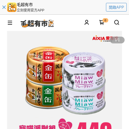
毛超有市
開啟APP
立刻使用官方APP
0
1
/
1