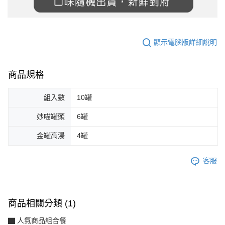
顯示電腦版詳細說明
商品規格
組入數
10罐
妙喵罐頭
6罐
金罐高湯
4罐
客服
商品相關分類 (1)
▇ 人氣商品組合餐