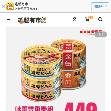
毛超有市
開啟APP
立刻使用官方APP
0
1
/
1