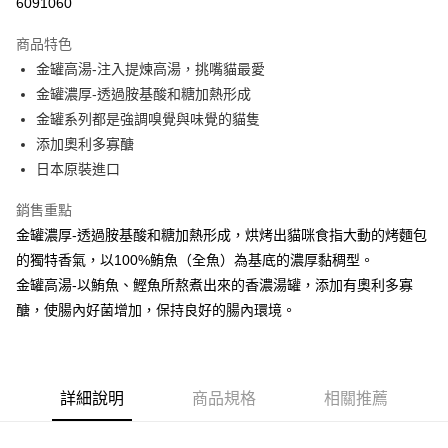
6091060
3 期 0 利率 每期
NT$149
21家銀行
商品特色
6 期 0 利率 每期
NT$74
21家銀行
合作金庫商業銀行
第一商業銀行
金罐高湯-注入提煉高湯，挑嘴貓最愛
華南商業銀行
彰化商業銀行
合作金庫商業銀行
第一商業銀行
超商取貨付款
金罐濃厚-透過胺基酸和糖加熱形成
上海商業儲蓄銀行
台北富邦商業銀行
華南商業銀行
彰化商業銀行
國泰世華商業銀行
兆豐國際商業銀行
金罐系列都是強調嗅覺與味覺的貓隻
LINE Pay
上海商業儲蓄銀行
台北富邦商業銀行
臺灣中小企業銀行
台中商業銀行
添加奧利多寡醣
國泰世華商業銀行
兆豐國際商業銀行
匯豐（台灣）商業銀行
華泰商業銀行
Apple Pay
臺灣中小企業銀行
台中商業銀行
日本原裝進口
聯邦商業銀行
遠東國際商業銀行
匯豐（台灣）商業銀行
華泰商業銀行
街口支付
元大商業銀行
永豐商業銀行
銷售重點
聯邦商業銀行
遠東國際商業銀行
玉山商業銀行
星展（台灣）商業銀行
元大商業銀行
永豐商業銀行
金罐濃厚-透過胺基酸和糖加熱形成，烘烤出貓咪食指大動的烤麵包
悠遊付
台新國際商業銀行
中國信託商業銀行
玉山商業銀行
星展（台灣）商業銀行
的獨特香氣，以100%鮪魚（全魚）為基底的濃厚黏稠型。
台灣樂天信用卡公司
台新國際商業銀行
中國信託商業銀行
AFTEE先享後付
金罐高湯-以鮪魚、鰹魚所熬煮出來的香濃湯罐，添加有奧利多寡
台灣樂天信用卡公司
相關說明
醣，使腸內好菌增加，保持良好的腸內環境。
【關於「AFTEE先享後付」】
ATM付款
AFTEE先享後付是「在收到商品之後才付款」的支付方式。 讓您購物簡單
便利好安心！
１．簡單：不需註冊會員、不需綁卡、不需儲值。
運送方式
２．便利：只要手機號碼，簡訊認證，即可結帳。
詳細說明
商品規格
相關推薦
３．安心：先確認商品／服務後，再付款。
全家取貨付款
每筆NT$65
【「AFTEE先享後付」結帳流程】