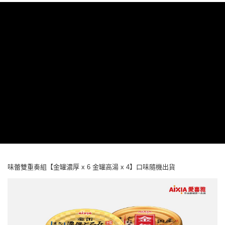
１．於結帳方式選擇「AFTEE先享後付」後，將跳轉至「AFTEE先享後付」
7-11取貨付款
結帳頁面，進行簡訊認證並確認金額後，即可完成結帳。
２．訂單成立數日內，您將收到繳費通知簡訊。
每筆NT$65
３．收到繳費通知簡訊後14天內，點擊此簡訊中的連結，可透過四大超商／
ATM／網路銀行／等多元方式進行付款，方視為交易完成。
宅配運費
※ 請注意：結帳手續完成當下不需立刻繳費，但若您需要取消訂單，請聯絡
每筆NT$120，滿NT$688(含以上)免運費
購買商品的店家。未經商家同意取消之訂單仍視為有效，需透過AFTEE先享
後付繳納相關費用。
※ 交易是否成功請以「AFTEE先享後付 」之結帳頁面顯示為準，若有關於
是否繳費成功／繳費後需取消欲退款等相關疑問，請聯繫「AFTEE先享後付
客戶支援中心」
https://netprotections.freshdesk.com/support/home
【注意事項】
１．透過由恩沛科技股份有限公司提供之「AFTEE先享後付」服務完成之交
易，需依本服務之必要範圍內提供個人資料，並將交易相關給付款項請求債
權轉讓予恩沛科技股份有限公司。
２．關於個人資料處理事宜，請瀏覽以下網址：
https://aftee.tw/terms/#terms3
味蕾雙重奏組【金罐濃厚 x 6 金罐高湯 x 4】口味隨機出貨
３．未成年的使用者請事先徵得法定代理人或監護人之同意方可使用
「AFTEE先享後付」，若未經同意申辦者引起之損失，本公司不負相關責
任。
４．使用「AFTEE先享後付」時，將依據個別帳號之用戶狀況，依本公司即
時審查核予不同之上限額度；若仍有額度不足之情形，本公司將視審查結果
請求用戶進行身份認證。