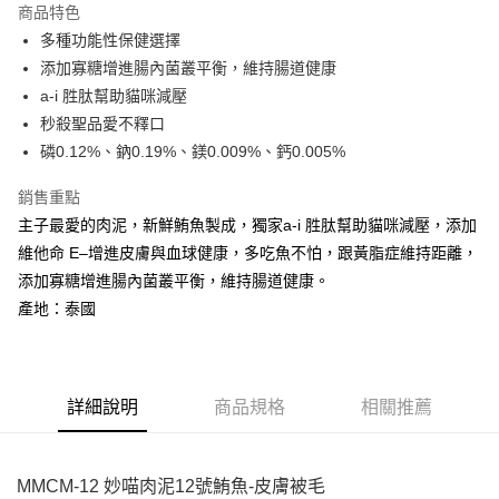
商品特色
6 期 0 利率 每期
NT$7
21家銀行
合作金庫商業銀行
第一商業銀行
多種功能性保健選擇
華南商業銀行
彰化商業銀行
合作金庫商業銀行
第一商業銀行
超商取貨付款
添加寡糖增進腸內菌叢平衡，維持腸道健康
上海商業儲蓄銀行
台北富邦商業銀行
華南商業銀行
彰化商業銀行
國泰世華商業銀行
兆豐國際商業銀行
a-i 胜肽幫助貓咪減壓
LINE Pay
上海商業儲蓄銀行
台北富邦商業銀行
臺灣中小企業銀行
台中商業銀行
秒殺聖品愛不釋口
國泰世華商業銀行
兆豐國際商業銀行
匯豐（台灣）商業銀行
華泰商業銀行
Apple Pay
臺灣中小企業銀行
台中商業銀行
磷0.12%、鈉0.19%、鎂0.009%、鈣0.005%
聯邦商業銀行
遠東國際商業銀行
匯豐（台灣）商業銀行
華泰商業銀行
街口支付
元大商業銀行
永豐商業銀行
銷售重點
聯邦商業銀行
遠東國際商業銀行
玉山商業銀行
星展（台灣）商業銀行
元大商業銀行
永豐商業銀行
主子最愛的肉泥，新鮮鮪魚製成，獨家a-i 胜肽幫助貓咪減壓，添加
悠遊付
台新國際商業銀行
中國信託商業銀行
玉山商業銀行
星展（台灣）商業銀行
維他命 E–增進皮膚與血球健康，多吃魚不怕，跟黃脂症維持距離，
台灣樂天信用卡公司
台新國際商業銀行
中國信託商業銀行
AFTEE先享後付
添加寡糖增進腸內菌叢平衡，維持腸道健康。
台灣樂天信用卡公司
相關說明
產地：泰國
【關於「AFTEE先享後付」】
ATM付款
AFTEE先享後付是「在收到商品之後才付款」的支付方式。 讓您購物簡單
便利好安心！
１．簡單：不需註冊會員、不需綁卡、不需儲值。
運送方式
２．便利：只要手機號碼，簡訊認證，即可結帳。
詳細說明
商品規格
相關推薦
３．安心：先確認商品／服務後，再付款。
全家取貨付款
每筆NT$65
【「AFTEE先享後付」結帳流程】
１．於結帳方式選擇「AFTEE先享後付」後，將跳轉至「AFTEE先享後付」
MMCM-
12 妙喵肉泥12號鮪魚-皮膚被毛