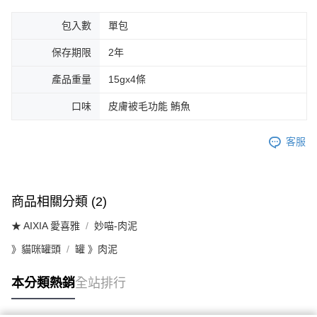
包入數
單包
保存期限
2年
產品重量
15gx4條
口味
皮膚被毛功能 鮪魚
客服
商品相關分類 (2)
★ AIXIA 愛喜雅
妙喵-肉泥
》貓咪罐頭
罐 》肉泥
本分類熱銷
全站排行