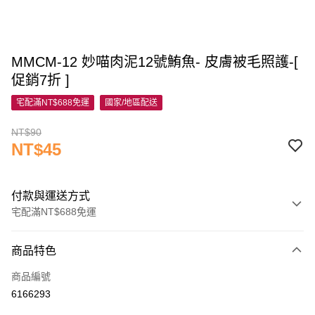
MMCM-12 妙喵肉泥12號鮪魚- 皮膚被毛照護-[
促銷7折 ]
宅配滿NT$688免運
國家/地區配送
NT$90
NT$45
付款與運送方式
宅配滿NT$688免運
付款方式
商品特色
信用卡一次付款
商品編號
信用卡分期付款
6166293
3 期 0 利率 每期
NT$15
21家銀行