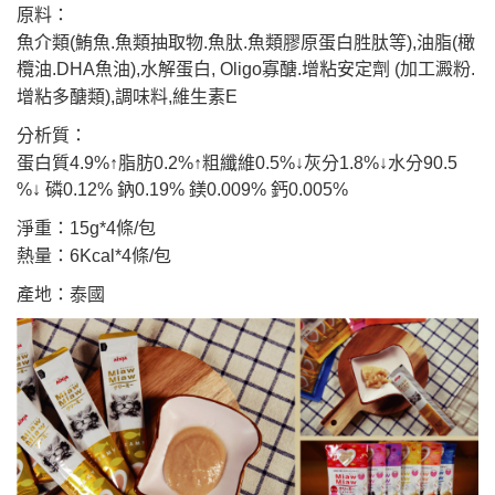
7-11取貨付款
結帳頁面，進行簡訊認證並確認金額後，即可完成結帳。
原料：
２．訂單成立數日內，您將收到繳費通知簡訊。
每筆NT$65
魚介類(鮪魚.魚類抽取物.魚肽.魚類膠原蛋白胜肽等),油脂(橄
３．收到繳費通知簡訊後14天內，點擊此簡訊中的連結，可透過四大超商／
ATM／網路銀行／等多元方式進行付款，方視為交易完成。
欖油.DHA魚油),水解蛋白, Oligo寡醣.增粘安定劑 (加工澱粉.
宅配運費
※ 請注意：結帳手續完成當下不需立刻繳費，但若您需要取消訂單，請聯絡
增粘多醣類),調味料,維生素E
每筆NT$120，滿NT$688(含以上)免運費
購買商品的店家。未經商家同意取消之訂單仍視為有效，需透過AFTEE先享
後付繳納相關費用。
分析質：
香港地區
※ 交易是否成功請以「AFTEE先享後付 」之結帳頁面顯示為準，若有關於
查看運費
蛋白質4.9%↑脂肪0.2%↑粗纖維0.5%↓灰分1.8%↓水分90.5
是否繳費成功／繳費後需取消欲退款等相關疑問，請聯繫「AFTEE先享後付
客戶支援中心」
https://netprotections.freshdesk.com/support/home
%↓ 磷0.12% 鈉0.19% 鎂0.009% 鈣0.005%
【注意事項】
淨重：15g*4條/包
１．透過由恩沛科技股份有限公司提供之「AFTEE先享後付」服務完成之交
熱量：6Kcal*4條/包
易，需依本服務之必要範圍內提供個人資料，並將交易相關給付款項請求債
權轉讓予恩沛科技股份有限公司。
產地：泰國
２．關於個人資料處理事宜，請瀏覽以下網址：
https://aftee.tw/terms/#terms3
３．未成年的使用者請事先徵得法定代理人或監護人之同意方可使用
「AFTEE先享後付」，若未經同意申辦者引起之損失，本公司不負相關責
任。
４．使用「AFTEE先享後付」時，將依據個別帳號之用戶狀況，依本公司即
時審查核予不同之上限額度；若仍有額度不足之情形，本公司將視審查結果
請求用戶進行身份認證。
５．嚴禁一人註冊多個帳號或使用他人資訊註冊。若發現惡意使用之情形，
恩沛科技股份有限公司將有權停止該用戶之使用額度並採取法律行動。