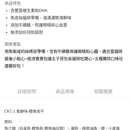
商品特色
6 期 0 利率 每期
NT$32
21家銀行
合作金庫商業銀行
第一商業銀行
含豐富維生素和DHA
華南商業銀行
彰化商業銀行
合作金庫商業銀行
第一商業銀行
超商取貨付款
魚皮絲貓咪零嘴，滿滿濃郁海鮮味
上海商業儲蓄銀行
台北富邦商業銀行
華南商業銀行
彰化商業銀行
國泰世華商業銀行
兆豐國際商業銀行
添加牛磺酸，照護眼睛和心血管
LINE Pay
上海商業儲蓄銀行
台北富邦商業銀行
臺灣中小企業銀行
台中商業銀行
無添加任何防腐劑
國泰世華商業銀行
兆豐國際商業銀行
匯豐（台灣）商業銀行
華泰商業銀行
Apple Pay
臺灣中小企業銀行
台中商業銀行
聯邦商業銀行
遠東國際商業銀行
銷售重點
匯豐（台灣）商業銀行
華泰商業銀行
街口支付
元大商業銀行
永豐商業銀行
用魚製成的絲條狀零嘴，含有牛磺酸保護眼睛和心臟，適合當貓咪
聯邦商業銀行
遠東國際商業銀行
玉山商業銀行
星展（台灣）商業銀行
元大商業銀行
永豐商業銀行
飯後小點心~經濟實惠包讓主子荷包省貓咪吃開心~五種獨特口味任
悠遊付
台新國際商業銀行
中國信託商業銀行
玉山商業銀行
星展（台灣）商業銀行
選都好吃！
台灣樂天信用卡公司
台新國際商業銀行
中國信託商業銀行
AFTEE先享後付
台灣樂天信用卡公司
相關說明
【關於「AFTEE先享後付」】
ATM付款
AFTEE先享後付是「在收到商品之後才付款」的支付方式。 讓您購物簡單
詳細說明
商品規格
相關推薦
便利好安心！
１．簡單：不需註冊會員、不需綁卡、不需儲值。
運送方式
２．便利：只要手機號碼，簡訊認證，即可結帳。
３．安心：先確認商品／服務後，再付款。
CKC-1 乾鮮味-鰹魚肉干
全家取貨付款
每筆NT$65
【「AFTEE先享後付」結帳流程】
原料:
１．於結帳方式選擇「AFTEE先享後付」後，將跳轉至「AFTEE先享後付」
魚介類（白身魚,鰹魚粉,鰹魚抽出物），澱粉，植物油脂，鹽，小麥蛋