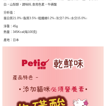
7-11取貨付款
結帳頁面，進行簡訊認證並確認金額後，即可完成結帳。
白，山梨醇，調味料,食用色素，牛磺酸
２．訂單成立數日內，您將收到繳費通知簡訊。
每筆NT$65
３．收到繳費通知簡訊後14天內，點擊此簡訊中的連結，可透過四大超商／
分析值：
ATM／網路銀行／等多元方式進行付款，方視為交易完成。
宅配運費
※ 請注意：結帳手續完成當下不需立刻繳費，但若您需要取消訂單，請聯絡
蛋白質21.0%↑脂質3.5%↑粗纖維0.2%↓灰分7.0%↓水分15.0%↓
每筆NT$120，滿NT$688(含以上)免運費
購買商品的店家。未經商家同意取消之訂單仍視為有效，需透過AFTEE先享
淨重：45g
後付繳納相關費用。
※ 交易是否成功請以「AFTEE先享後付 」之結帳頁面顯示為準，若有關於
熱量：345Kcal(每100克)
是否繳費成功／繳費後需取消欲退款等相關疑問，請聯繫「AFTEE先享後付
客戶支援中心」
https://netprotections.freshdesk.com/support/home
產地：日本
【注意事項】
１．透過由恩沛科技股份有限公司提供之「AFTEE先享後付」服務完成之交
易，需依本服務之必要範圍內提供個人資料，並將交易相關給付款項請求債
權轉讓予恩沛科技股份有限公司。
２．關於個人資料處理事宜，請瀏覽以下網址：
https://aftee.tw/terms/#terms3
３．未成年的使用者請事先徵得法定代理人或監護人之同意方可使用
「AFTEE先享後付」，若未經同意申辦者引起之損失，本公司不負相關責
任。
４．使用「AFTEE先享後付」時，將依據個別帳號之用戶狀況，依本公司即
時審查核予不同之上限額度；若仍有額度不足之情形，本公司將視審查結果
請求用戶進行身份認證。
５．嚴禁一人註冊多個帳號或使用他人資訊註冊。若發現惡意使用之情形，
恩沛科技股份有限公司將有權停止該用戶之使用額度並採取法律行動。