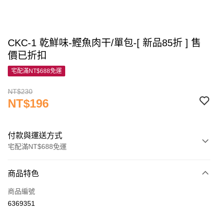
CKC-1 乾鮮味-鰹魚肉干/單包-[ 新品85折 ] 售
價已折扣
宅配滿NT$688免運
NT$230
NT$196
付款與運送方式
宅配滿NT$688免運
付款方式
商品特色
信用卡一次付款
商品編號
信用卡分期付款
6369351
3 期 0 利率 每期
NT$65
21家銀行