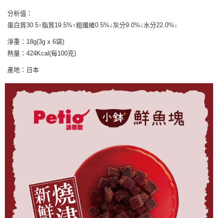
7-11取貨付款
結帳頁面，進行簡訊認證並確認金額後，即可完成結帳。
２．訂單成立數日內，您將收到繳費通知簡訊。
分析值：
每筆NT$65
３．收到繳費通知簡訊後14天內，點擊此簡訊中的連結，可透過四大超商／
蛋白質30.5↑脂質19.5%↑粗纖維0.5%↓灰分9.0%↓水分22.0%↓
ATM／網路銀行／等多元方式進行付款，方視為交易完成。
宅配運費
※ 請注意：結帳手續完成當下不需立刻繳費，但若您需要取消訂單，請聯絡
淨重：18g(3g x 6袋)
每筆NT$120，滿NT$688(含以上)免運費
購買商品的店家。未經商家同意取消之訂單仍視為有效，需透過AFTEE先享
熱量：424Kcal(每100克)
後付繳納相關費用。
※ 交易是否成功請以「AFTEE先享後付 」之結帳頁面顯示為準，若有關於
產地：日本
是否繳費成功／繳費後需取消欲退款等相關疑問，請聯繫「AFTEE先享後付
客戶支援中心」
https://netprotections.freshdesk.com/support/home
【注意事項】
１．透過由恩沛科技股份有限公司提供之「AFTEE先享後付」服務完成之交
易，需依本服務之必要範圍內提供個人資料，並將交易相關給付款項請求債
權轉讓予恩沛科技股份有限公司。
２．關於個人資料處理事宜，請瀏覽以下網址：
https://aftee.tw/terms/#terms3
３．未成年的使用者請事先徵得法定代理人或監護人之同意方可使用
「AFTEE先享後付」，若未經同意申辦者引起之損失，本公司不負相關責
任。
４．使用「AFTEE先享後付」時，將依據個別帳號之用戶狀況，依本公司即
時審查核予不同之上限額度；若仍有額度不足之情形，本公司將視審查結果
請求用戶進行身份認證。
５．嚴禁一人註冊多個帳號或使用他人資訊註冊。若發現惡意使用之情形，
恩沛科技股份有限公司將有權停止該用戶之使用額度並採取法律行動。