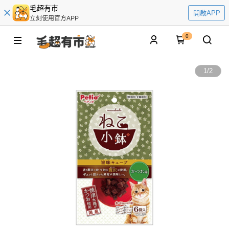
毛超有市
開啟APP
立刻使用官方APP
0
1
/
2