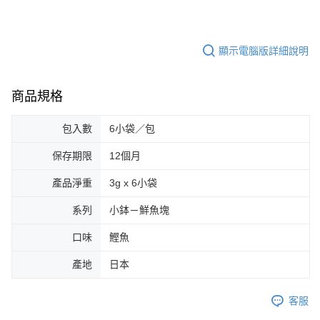
顯示電腦版詳細說明
商品規格
包入數
6小袋／包
保存期限
12個月
產品淨重
3g x 6小袋
系列
小鉢－鮮魚塊
口味
鰹魚
產地
日本
客服