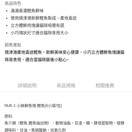
商品特色
6 期 0 利率 每期
NT$15
21家銀行
合作金庫商業銀行
第一商業銀行
滿滿香濃鰹魚鮮味
華南商業銀行
彰化商業銀行
合作金庫商業銀行
第一商業銀行
超商取貨付款
使用燒津港新鮮鰹魚製成，產地直送
上海商業儲蓄銀行
台北富邦商業銀行
華南商業銀行
彰化商業銀行
國泰世華商業銀行
兆豐國際商業銀行
立方體鮮肉塊讓貓咪咀嚼有感
LINE Pay
上海商業儲蓄銀行
台北富邦商業銀行
臺灣中小企業銀行
台中商業銀行
小巧塊狀尺寸適合貓咪食用大小
國泰世華商業銀行
兆豐國際商業銀行
匯豐（台灣）商業銀行
華泰商業銀行
Apple Pay
臺灣中小企業銀行
台中商業銀行
聯邦商業銀行
遠東國際商業銀行
銷售重點
匯豐（台灣）商業銀行
華泰商業銀行
街口支付
元大商業銀行
永豐商業銀行
燒津港產地直送鰹魚，新鮮美味安心健康，小巧立方體鮮魚塊讓貓
聯邦商業銀行
遠東國際商業銀行
玉山商業銀行
星展（台灣）商業銀行
元大商業銀行
永豐商業銀行
咪易食用，適合當貓咪飯後小點心~
悠遊付
台新國際商業銀行
中國信託商業銀行
玉山商業銀行
星展（台灣）商業銀行
台灣樂天信用卡公司
台新國際商業銀行
中國信託商業銀行
AFTEE先享後付
台灣樂天信用卡公司
相關說明
【關於「AFTEE先享後付」】
詳細說明
商品規格
相關推薦
ATM付款
AFTEE先享後付是「在收到商品之後才付款」的支付方式。 讓您購物簡單
便利好安心！
１．簡單：不需註冊會員、不需綁卡、不需儲值。
運送方式
NUK-1 小鉢鮮魚塊-鰹魚(6小袋/包)
２．便利：只要手機號碼，簡訊認證，即可結帳。
３．安心：先確認商品／服務後，再付款。
全家取貨付款
原料:
每筆NT$65
【「AFTEE先享後付」結帳流程】
魚介類（鰹魚,鰹魚抽出物），動物油脂，豆渣，糖，酵母提取物，發酵
１．於結帳方式選擇「AFTEE先享後付」後，將跳轉至「AFTEE先享後付」
調味料，甘油，焦磷酸鈉，抗氧化劑