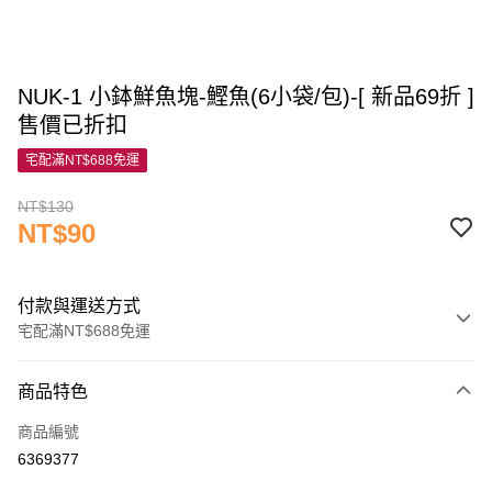
NUK-1 小鉢鮮魚塊-鰹魚(6小袋/包)-[ 新品69折 ]
售價已折扣
宅配滿NT$688免運
NT$130
NT$90
付款與運送方式
宅配滿NT$688免運
付款方式
商品特色
信用卡一次付款
商品編號
信用卡分期付款
6369377
3 期 0 利率 每期
NT$30
21家銀行