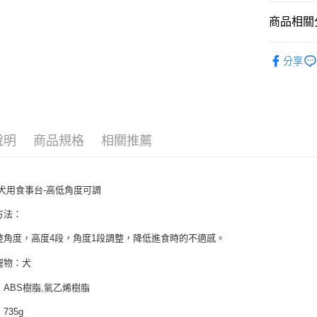
玉山商
元大商
悠遊付
台新國
商品相關分
玉山商
台灣樂
台新國
AFTEE先
★ Petio
台灣樂
相關說明
分享
【關於「A
▇ 好康福
ATM付款
AFTEE
便利好安
１．簡單
２．便利
運送方式
３．安心
說明
商品規格
相關推薦
全家取貨
【「AFT
每筆NT$6
１．於結帳
付」結帳
io犬用食事台-高低角度可調
7-11取貨
２．訂單
３．收到繳
方法：
每筆NT$6
／ATM／
※ 請注意
整角度，高度4段，角度1段調整，降低進食時的不適感。
宅配運費
絡購買商品
先享後付
每筆NT$1
寵物：犬
※ 交易是
是否繳費成
：ABS樹脂,氣乙烯樹脂
付客戶支
735g