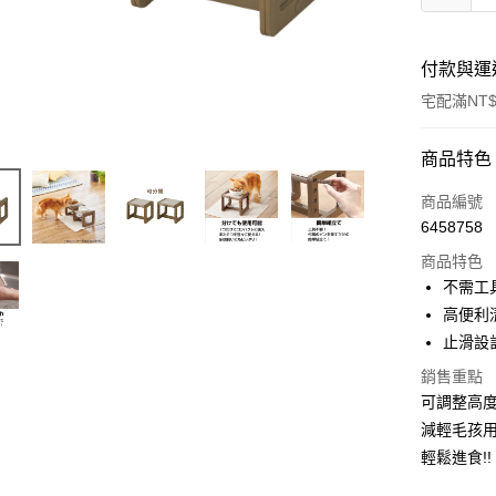
付款與運
宅配滿NT$
付款方式
商品特色
信用卡一
商品編號
6458758
信用卡分
商品特色
3 期 
不需工
6 期 
合作金
高便利
華南商
止滑設
合作金
超商取貨
上海商
華南商
銷售重點
國泰世
LINE Pay
上海商
可調整高
臺灣中
國泰世
匯豐（
減輕毛孩
Apple Pay
臺灣中
聯邦商
輕鬆進食!!
匯豐（
街口支付
元大商
聯邦商