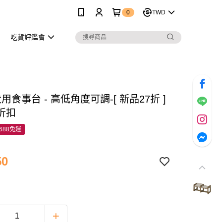
0
TWD
吃貨評鑑會
 犬用食事台 - 高低角度可調-[ 新品27折 ]
折扣
688免運
50