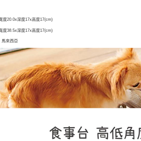
【注意事
１．透過由
：
交易，需
寛度20.0x深度17x高度17(cm)
求債權轉
２．關於
寬度38.5x深度17x高度17(cm)
https://aft
３．未成
：馬來西亞
「AFTE
任。
４．使用「
即時審查
結果請求
５．嚴禁
形，恩沛
動。