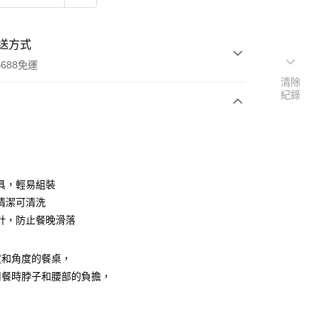
送方式
688免運
清除
紀錄
次付款
期付款
0 利率 每期
NT$150
21家銀行
具，輕易組裝
0 利率 每期
NT$75
21家銀行
庫商業銀行
第一商業銀行
清潔可清洗
業銀行
彰化商業銀行
計，防止餐晚滑落
庫商業銀行
第一商業銀行
付款
業儲蓄銀行
台北富邦商業銀行
業銀行
彰化商業銀行
華商業銀行
兆豐國際商業銀行
業儲蓄銀行
台北富邦商業銀行
度和角度的餐桌，
小企業銀行
台中商業銀行
華商業銀行
兆豐國際商業銀行
台灣）商業銀行
華泰商業銀行
用餐時脖子和腰部的負擔，
小企業銀行
台中商業銀行
業銀行
遠東國際商業銀行
台灣）商業銀行
華泰商業銀行
業銀行
永豐商業銀行
業銀行
遠東國際商業銀行