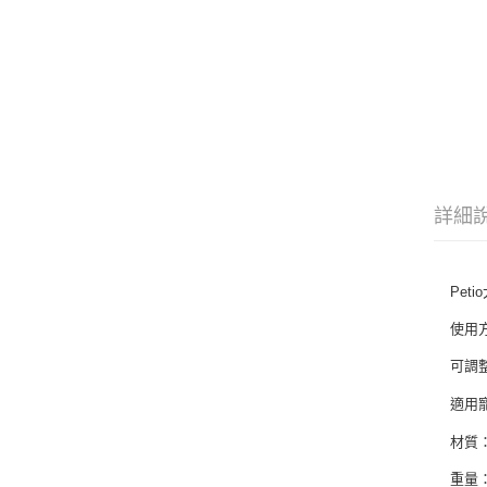
詳細
Pet
使用
可調
適用
材質
重量：