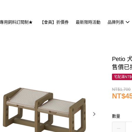
專用飼料訂閱制★
【會員】折價券
最新限時活動
品牌列表
Petio
售價已
宅配滿NT$
NT$1,700
NT$4
數量