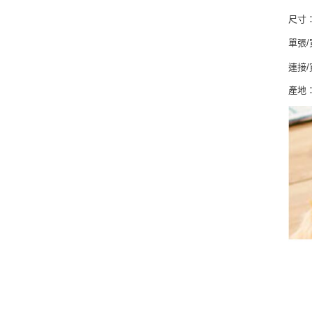
尺寸
單張/
連接/
產地