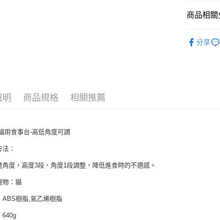
玉山商
元大商
悠遊付
台新國
商品相關分
玉山商
台灣樂
台新國
AFTEE先
★ Petio
台灣樂
相關說明
分享
【關於「A
▇ 好康福
ATM付款
AFTEE
便利好安
１．簡單
２．便利
運送方式
３．安心
說明
商品規格
相關推薦
全家取貨
【「AFT
每筆NT$6
１．於結帳
付」結帳
io貓用食事台-高低角度可調
7-11取貨
２．訂單
３．收到繳
方法：
每筆NT$6
／ATM／
※ 請注意
整角度，高度3段，角度1段調整，降低進食時的不適感。
宅配運費
絡購買商品
先享後付
每筆NT$1
寵物：貓
※ 交易是
是否繳費成
：ABS樹脂,氣乙烯樹脂
付客戶支
640g