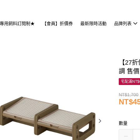
專用飼料訂閱制★
【會員】折價券
最新限時活動
品牌列表
【27折
調 售
宅配滿NT$
NT$1,700
NT$4
數量