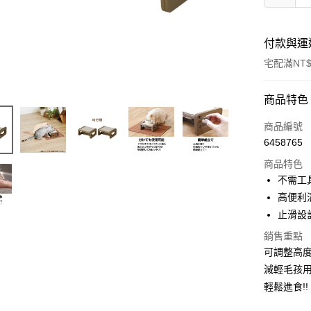
付款與運
宅配滿NT$
付款方式
商品特色
信用卡一
商品編號
6458765
信用卡分
商品特色
3 期 
不需工
6 期 
合作金
高便利
華南商
止滑設
合作金
超商取貨
上海商
華南商
銷售重點
國泰世
LINE Pay
上海商
可調整高
臺灣中
國泰世
匯豐（
減輕毛孩
Apple Pay
臺灣中
聯邦商
輕鬆進食!!
匯豐（
街口支付
元大商
聯邦商