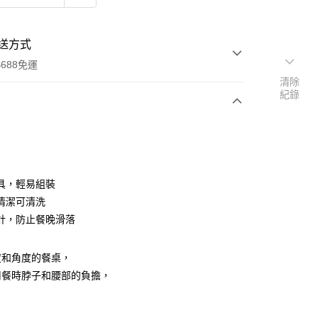
送方式
688免運
清除
紀錄
次付款
期付款
0 利率 每期
NT$150
21家銀行
具，輕易組裝
0 利率 每期
NT$75
21家銀行
庫商業銀行
第一商業銀行
清潔可清洗
業銀行
彰化商業銀行
計，防止餐晚滑落
庫商業銀行
第一商業銀行
付款
業儲蓄銀行
台北富邦商業銀行
業銀行
彰化商業銀行
華商業銀行
兆豐國際商業銀行
業儲蓄銀行
台北富邦商業銀行
度和角度的餐桌，
小企業銀行
台中商業銀行
華商業銀行
兆豐國際商業銀行
台灣）商業銀行
華泰商業銀行
用餐時脖子和腰部的負擔，
小企業銀行
台中商業銀行
業銀行
遠東國際商業銀行
台灣）商業銀行
華泰商業銀行
業銀行
永豐商業銀行
業銀行
遠東國際商業銀行