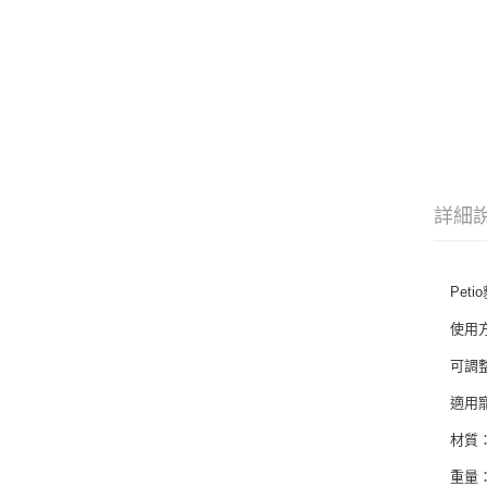
詳細
Pet
使用
可調
適用
材質
重量：