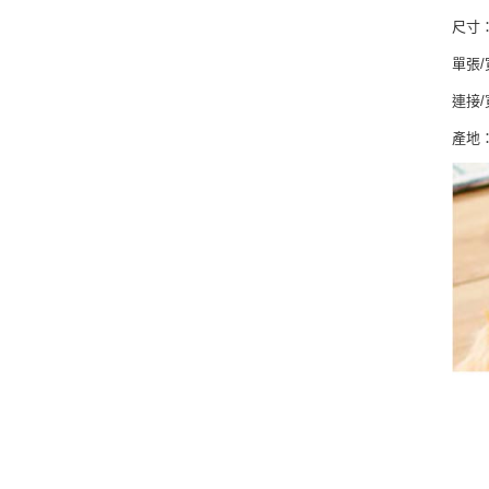
尺寸
單張/
連接/
產地