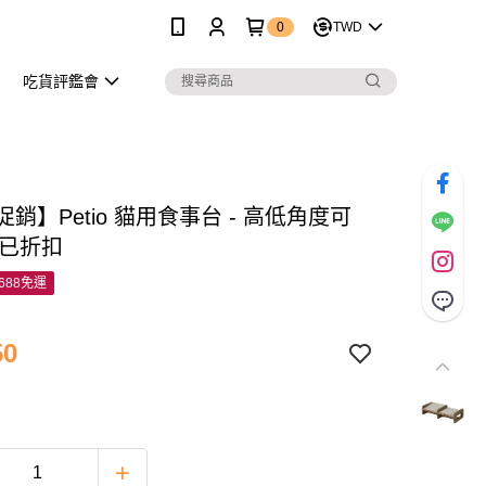
0
TWD
吃貨評鑑會
促銷】Petio 貓用食事台 - 高低角度可
價已折扣
688免運
50