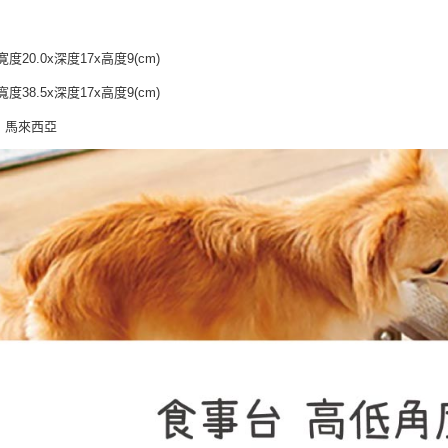
【注意事
：
１．透過由
交易，需
寛度20.0x深度17x高度9(cm)
求債權轉
２．關於
寬度38.5x深度17x高度9(cm)
https://aft
３．未成
：馬來西亞
「AFTE
任。
４．使用「
即時審查
結果請求
５．嚴禁
形，恩沛
動。