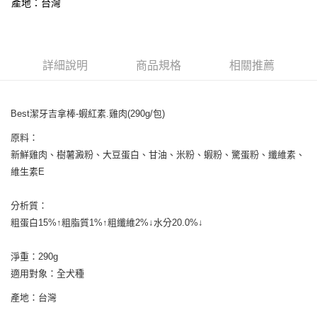
7-11取貨付款
結帳頁面，進行簡訊認證並確認金額後，即可完成結帳。
產地：台灣
２．訂單成立數日內，您將收到繳費通知簡訊。
每筆NT$65
３．收到繳費通知簡訊後14天內，點擊此簡訊中的連結，可透過四大超商／
ATM／網路銀行／等多元方式進行付款，方視為交易完成。
宅配運費
※ 請注意：結帳手續完成當下不需立刻繳費，但若您需要取消訂單，請聯絡
每筆NT$120，滿NT$688(含以上)免運費
詳細說明
商品規格
相關推薦
購買商品的店家。未經商家同意取消之訂單仍視為有效，需透過AFTEE先享
後付繳納相關費用。
※ 交易是否成功請以「AFTEE先享後付 」之結帳頁面顯示為準，若有關於
是否繳費成功／繳費後需取消欲退款等相關疑問，請聯繫「AFTEE先享後付
Best潔牙吉拿棒-蝦紅素.雞肉(290g/包)
客戶支援中心」
https://netprotections.freshdesk.com/support/home
原料：
【注意事項】
新鮮雞肉、樹薯澱粉、大豆蛋白、甘油、米粉、蝦粉、驚蛋粉、纖維素、
１．透過由恩沛科技股份有限公司提供之「AFTEE先享後付」服務完成之交
易，需依本服務之必要範圍內提供個人資料，並將交易相關給付款項請求債
維生素E
權轉讓予恩沛科技股份有限公司。
２．關於個人資料處理事宜，請瀏覽以下網址：
分析質：
https://aftee.tw/terms/#terms3
３．未成年的使用者請事先徵得法定代理人或監護人之同意方可使用
粗蛋白15%↑粗脂質1%↑粗纖維2%↓水分20.0%↓
「AFTEE先享後付」，若未經同意申辦者引起之損失，本公司不負相關責
任。
淨重：290g
４．使用「AFTEE先享後付」時，將依據個別帳號之用戶狀況，依本公司即
時審查核予不同之上限額度；若仍有額度不足之情形，本公司將視審查結果
適用對象：全犬種
請求用戶進行身份認證。
５．嚴禁一人註冊多個帳號或使用他人資訊註冊。若發現惡意使用之情形，
產地：台灣
恩沛科技股份有限公司將有權停止該用戶之使用額度並採取法律行動。