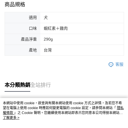
商品規格
適用
犬
口味
蝦紅素＋雞肉
產品淨重
290g
產地
台灣
客服
本分類熱銷
全站排行
本網站中使用 cookie，欲查詢有關本網站使用 cookie 方式之詳情，及若您不希
熱門標籤
望在電腦上使用 cookie 時應如何變更電腦的 cookie 設定，請參閱本網站「
隱私
權條款
」之 Cookie 聲明。您繼續使用本網站即表示您同意本公司得按本網站使
用條款之 Cookie 聲明使用 cookie。
了解更多 >