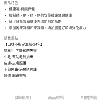
商品特色
6 期 0 利率 每期
NT$120
21家銀行
合作金庫商業銀行
第一商業銀行
健康罐-腎臟保健
華南商業銀行
彰化商業銀行
合作金庫商業銀行
第一商業銀行
超商取貨付款
控制磷、鈉、鎂、鈣的含量維護腎臟健康
上海商業儲蓄銀行
台北富邦商業銀行
華南商業銀行
彰化商業銀行
國泰世華商業銀行
兆豐國際商業銀行
除了維護腎臟健康外增加附加功能
LINE Pay
上海商業儲蓄銀行
台北富邦商業銀行
臺灣中小企業銀行
台中商業銀行
添加乳果寡糖和果寡糖，增加腸道好菌增強免疫力
國泰世華商業銀行
兆豐國際商業銀行
匯豐（台灣）商業銀行
華泰商業銀行
Apple Pay
臺灣中小企業銀行
台中商業銀行
聯邦商業銀行
遠東國際商業銀行
銷售重點
匯豐（台灣）商業銀行
華泰商業銀行
街口支付
元大商業銀行
永豐商業銀行
【口味不指定混搭-24包】
聯邦商業銀行
遠東國際商業銀行
玉山商業銀行
星展（台灣）商業銀行
元大商業銀行
永豐商業銀行
抗氧化-老齡預防失智
悠遊付
台新國際商業銀行
中國信託商業銀行
玉山商業銀行
星展（台灣）商業銀行
化毛-幫助毛髮排出
台灣樂天信用卡公司
台新國際商業銀行
中國信託商業銀行
AFTEE先享後付
皮膚-皮膚照護
台灣樂天信用卡公司
相關說明
下部尿路-泌尿道照護
【關於「AFTEE先享後付」】
腸道-腸道照護
ATM付款
AFTEE先享後付是「在收到商品之後才付款」的支付方式。 讓您購物簡單
便利好安心！
１．簡單：不需註冊會員、不需綁卡、不需儲值。
運送方式
２．便利：只要手機號碼，簡訊認證，即可結帳。
３．安心：先確認商品／服務後，再付款。
全家取貨付款
詳細說明
商品規格
相關推薦
每筆NT$65
【「AFTEE先享後付」結帳流程】
１．於結帳方式選擇「AFTEE先享後付」後，將跳轉至「AFTEE先享後付」