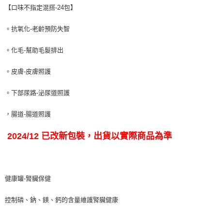
7-11取貨付款
結帳頁面，進行簡訊認證並確認金額後，即可完成結帳。
【口味不指定混搭-24包】
２．訂單成立數日內，您將收到繳費通知簡訊。
每筆NT$65
３．收到繳費通知簡訊後14天內，點擊此簡訊中的連結，可透過四大超商／
ATM／網路銀行／等多元方式進行付款，方視為交易完成。
。抗氧化-老齡預防失智
宅配運費
※ 請注意：結帳手續完成當下不需立刻繳費，但若您需要取消訂單，請聯絡
每筆NT$120，滿NT$688(含以上)免運費
購買商品的店家。未經商家同意取消之訂單仍視為有效，需透過AFTEE先享
。化毛-幫助毛髮排出
後付繳納相關費用。
※ 交易是否成功請以「AFTEE先享後付 」之結帳頁面顯示為準，若有關於
是否繳費成功／繳費後需取消欲退款等相關疑問，請聯繫「AFTEE先享後付
。皮膚-皮膚照護
客戶支援中心」
https://netprotections.freshdesk.com/support/home
。下部尿路-泌尿道照護
【注意事項】
１．透過由恩沛科技股份有限公司提供之「AFTEE先享後付」服務完成之交
，腸道-腸道照護
易，需依本服務之必要範圍內提供個人資料，並將交易相關給付款項請求債
權轉讓予恩沛科技股份有限公司。
２．關於個人資料處理事宜，請瀏覽以下網址：
2024/12 已改新包裝，出貨以實際商品為準
https://aftee.tw/terms/#terms3
３．未成年的使用者請事先徵得法定代理人或監護人之同意方可使用
「AFTEE先享後付」，若未經同意申辦者引起之損失，本公司不負相關責
任。
４．使用「AFTEE先享後付」時，將依據個別帳號之用戶狀況，依本公司即
健康罐-腎臟保健
時審查核予不同之上限額度；若仍有額度不足之情形，本公司將視審查結果
請求用戶進行身份認證。
控制磷、鈉、鎂、鈣的含量維護腎臟健康
５．嚴禁一人註冊多個帳號或使用他人資訊註冊。若發現惡意使用之情形，
恩沛科技股份有限公司將有權停止該用戶之使用額度並採取法律行動。