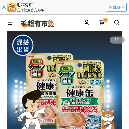
毛超有市
開啟APP
立刻使用官方APP
0
1
/
1