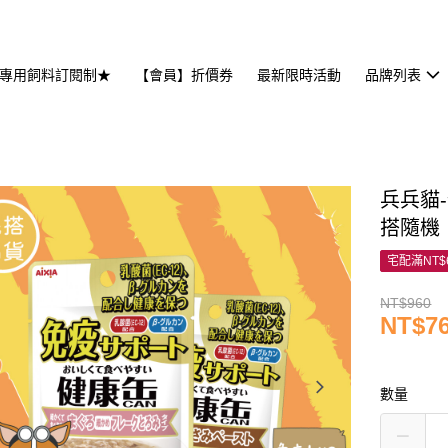
專用飼料訂閱制★
【會員】折價券
最新限時活動
品牌列表
兵兵貓
搭隨機
宅配滿NT$
NT$960
NT$7
數量