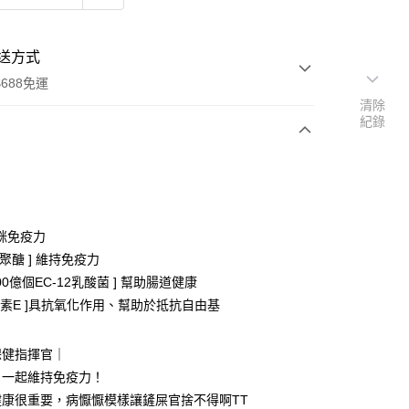
送方式
688免運
清除
紀錄
次付款
期付款
0 利率 每期
NT$256
21家銀行
咪免疫力
0 利率 每期
NT$128
21家銀行
庫商業銀行
第一商業銀行
-葡聚醣 ] 維持免疫力
業銀行
彰化商業銀行
含100億個EC-12乳酸菌 ] 幫助腸道健康
庫商業銀行
第一商業銀行
付款
業儲蓄銀行
台北富邦商業銀行
業銀行
彰化商業銀行
維生素E ]具抗氧化作用、幫助於抵抗自由基
華商業銀行
兆豐國際商業銀行
業儲蓄銀行
台北富邦商業銀行
小企業銀行
台中商業銀行
華商業銀行
兆豐國際商業銀行
台灣）商業銀行
華泰商業銀行
保健指揮官｜
小企業銀行
台中商業銀行
業銀行
遠東國際商業銀行
！一起維持免疫力！
台灣）商業銀行
華泰商業銀行
業銀行
永豐商業銀行
業銀行
遠東國際商業銀行
健康很重要，病懨懨模樣讓鏟屎官捨不得啊TT