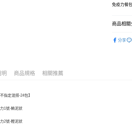
玉山商
元大商
悠遊付
免疫力餐
台新國
玉山商
台灣樂
台新國
AFTEE先
台灣樂
相關說明
商品相關分
【關於「A
ATM付款
AFTEE
▇ 人氣商
便利好安
分享
１．簡單
★ AIXIA
２．便利
運送方式
３．安心
全家取貨
【「AFT
每筆NT$6
１．於結帳
說明
商品規格
相關推薦
付」結帳
7-11取貨
２．訂單
３．收到繳
每筆NT$6
／ATM／
不指定混搭-24包】
※ 請注意
宅配運費
絡購買商品
先享後付
每筆NT$1
力1號-鮪泥狀
※ 交易是
是否繳費成
力2號-鰹泥狀
付客戶支