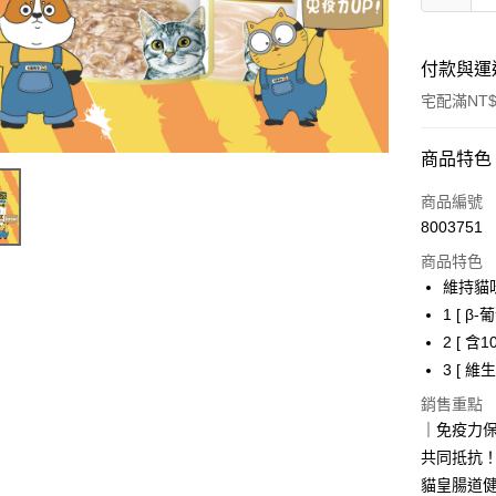
付款與運
宅配滿NT$
付款方式
商品特色
信用卡一
商品編號
8003751
信用卡分
商品特色
3 期 
維持貓
6 期 
合作金
1 [ β
華南商
2 [ 
合作金
超商取貨
上海商
華南商
3 [ 
國泰世
LINE Pay
上海商
銷售重點
臺灣中
國泰世
匯豐（
｜免疫力
Apple Pay
臺灣中
聯邦商
共同抵抗
匯豐（
街口支付
元大商
聯邦商
貓皇腸道