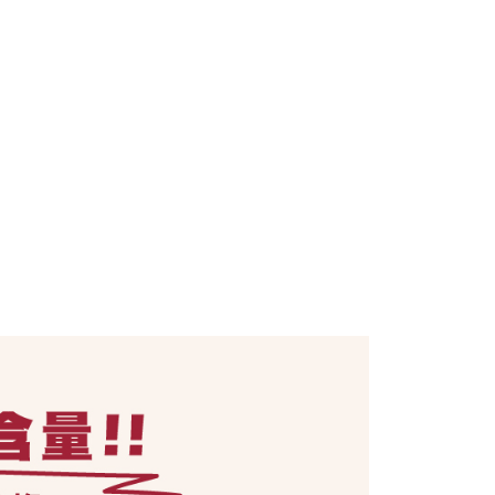
項】
恩沛科技股份有限公司提供之「AFTEE先享後付」服務完成之
依本服務之必要範圍內提供個人資料，並將交易相關給付款項請
讓予恩沛科技股份有限公司。
個人資料處理事宜，請瀏覽以下網址：
ee.tw/terms/#terms3
年的使用者請事先徵得法定代理人或監護人之同意方可使用
E先享後付」，若未經同意申辦者引起之損失，本公司不負相關責
AFTEE先享後付」時，將依據個別帳號之用戶狀況，依本公司
核予不同之上限額度；若仍有額度不足之情形，本公司將視審查
用戶進行身份認證。
一人註冊多個帳號或使用他人資訊註冊。若發現惡意使用之情
科技股份有限公司將有權停止該用戶之使用額度並採取法律行