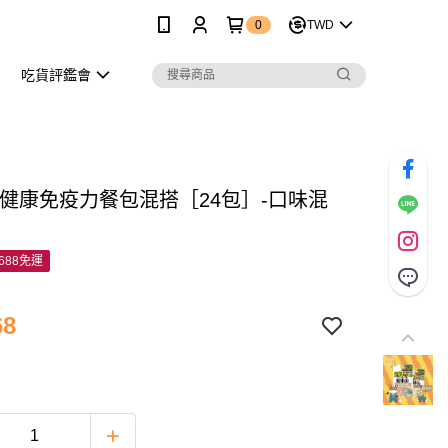
0
TWD
吃貨評鑑會
-健康免疫力餐包混搭［24包］-口味混
688免運
68