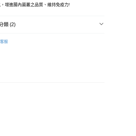
業銀行
星展（台灣）商業銀行
業銀行
永豐商業銀行
包，增進腸內菌叢之品質、維持免疫力!
際商業銀行
中國信託商業銀行
業銀行
星展（台灣）商業銀行
天信用卡公司
際商業銀行
中國信託商業銀行
享後付
天信用卡公司
類 (2)
FTEE先享後付」】
先享後付是「在收到商品之後才付款」的支付方式。 讓您購物簡單
品組合餐
心！
客服
：不需註冊會員、不需綁卡、不需儲值。
 愛喜雅
健康餐包-免疫力
：只要手機號碼，簡訊認證，即可結帳。
：先確認商品／服務後，再付款。
付款
EE先享後付」結帳流程】
5
方式選擇「AFTEE先享後付」後，將跳轉至「AFTEE先享後
頁面，進行簡訊認證並確認金額後，即可完成結帳。
付款
成立數日內，您將收到繳費通知簡訊。
費通知簡訊後14天內，點擊此簡訊中的連結，可透過四大超商
5
網路銀行／等多元方式進行付款，方視為交易完成。
：結帳手續完成當下不需立刻繳費，但若您需要取消訂單，請聯
的店家。未經商家同意取消之訂單仍視為有效，需透過AFTEE
繳納相關費用。
20，滿NT$688(含以上)免運費
否成功請以「AFTEE先享後付 」之結帳頁面顯示為準，若有關於
功／繳費後需取消欲退款等相關疑問，請聯繫「AFTEE先享後
援中心」
https://netprotections.freshdesk.com/support/home