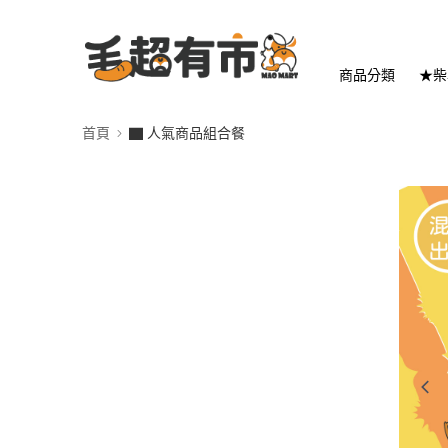
商品分類
★柴
首頁
▇ 人氣商品組合餐