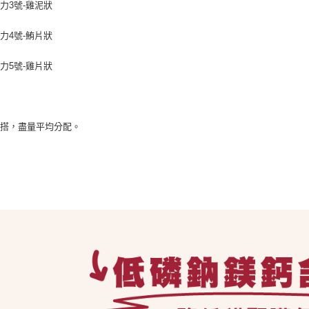
力3號-雞泥狀
【注意事
１．透過由
交易，需
力4號-鮪片狀
求債權轉
２．關於
力5號-雞片狀
https://aft
３．未成
「AFTE
任。
４．使用「
混搭，盡量平均分配。
即時審查
結果請求
５．嚴禁
形，恩沛
動。