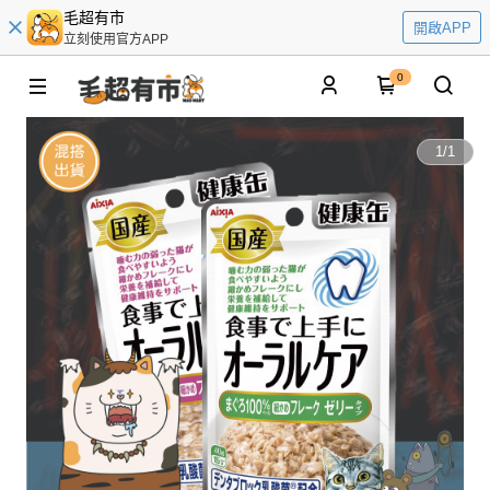
毛超有市
開啟APP
立刻使用官方APP
0
1
/
1