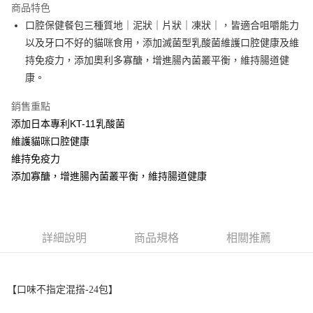
商品特色
6 期 0 利率 每期
NT$149
21家銀行
合作金庫商業銀行
第一商業銀行
口腔保健餐包三種質地｜泥狀｜片狀｜凍狀｜，皆適合咀嚼能力
華南商業銀行
彰化商業銀行
合作金庫商業銀行
第一商業銀行
超商取貨付款
以及牙口不好的貓咪食用，添加滅菌型乳酸菌維護口腔健康及維
上海商業儲蓄銀行
台北富邦商業銀行
華南商業銀行
彰化商業銀行
國泰世華商業銀行
兆豐國際商業銀行
持免疫力，添加奧利多寡醣，增進腸內菌叢平衡，維持腸道健
LINE Pay
上海商業儲蓄銀行
台北富邦商業銀行
臺灣中小企業銀行
台中商業銀行
康。
國泰世華商業銀行
兆豐國際商業銀行
匯豐（台灣）商業銀行
華泰商業銀行
Apple Pay
臺灣中小企業銀行
台中商業銀行
聯邦商業銀行
遠東國際商業銀行
銷售重點
匯豐（台灣）商業銀行
華泰商業銀行
街口支付
元大商業銀行
永豐商業銀行
添加日本專利KT-11乳酸菌
聯邦商業銀行
遠東國際商業銀行
玉山商業銀行
星展（台灣）商業銀行
元大商業銀行
永豐商業銀行
維護貓咪口腔健康
悠遊付
台新國際商業銀行
中國信託商業銀行
玉山商業銀行
星展（台灣）商業銀行
維持免疫力
台灣樂天信用卡公司
台新國際商業銀行
中國信託商業銀行
AFTEE先享後付
添加寡醣，增進腸內菌叢平衡，維持腸道健康
台灣樂天信用卡公司
相關說明
【關於「AFTEE先享後付」】
ATM付款
AFTEE先享後付是「在收到商品之後才付款」的支付方式。 讓您購物簡單
便利好安心！
詳細說明
商品規格
相關推薦
１．簡單：不需註冊會員、不需綁卡、不需儲值。
運送方式
２．便利：只要手機號碼，簡訊認證，即可結帳。
３．安心：先確認商品／服務後，再付款。
全家取貨付款
每筆NT$65
【口味不指定混搭-24包】
【「AFTEE先享後付」結帳流程】
１．於結帳方式選擇「AFTEE先享後付」後，將跳轉至「AFTEE先享後付」