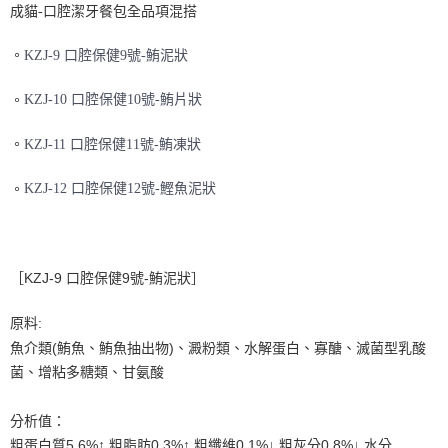
7-11取貨付款
結帳頁面，進行簡訊認證並確認金額後，即可完成結帳。
成貓-口腔潔牙餐包全品項混搭
２．訂單成立數日內，您將收到繳費通知簡訊。
每筆NT$65
３．收到繳費通知簡訊後14天內，點擊此簡訊中的連結，可透過四大超商／
。
KZJ-9 口腔保健9號-鮪泥狀
ATM／網路銀行／等多元方式進行付款，方視為交易完成。
宅配運費
※ 請注意：結帳手續完成當下不需立刻繳費，但若您需要取消訂單，請聯絡
每筆NT$120，滿NT$688(含以上)免運費
購買商品的店家。未經商家同意取消之訂單仍視為有效，需透過AFTEE先享
。
KZJ-10 口腔保健10號-鮪片狀
後付繳納相關費用。
※ 交易是否成功請以「AFTEE先享後付 」之結帳頁面顯示為準，若有關於
。
KZJ-11 口腔保健11號-鮪凍狀
是否繳費成功／繳費後需取消欲退款等相關疑問，請聯繫「AFTEE先享後付
客戶支援中心」
https://netprotections.freshdesk.com/support/home
。
KZJ-12 口腔保健12號-鰹魚泥狀
【注意事項】
１．透過由恩沛科技股份有限公司提供之「AFTEE先享後付」服務完成之交
易，需依本服務之必要範圍內提供個人資料，並將交易相關給付款項請求債
權轉讓予恩沛科技股份有限公司。
２．關於個人資料處理事宜，請瀏覽以下網址：
［KZJ-9 口腔保健9號-鮪泥狀］
https://aftee.tw/terms/#terms3
３．未成年的使用者請事先徵得法定代理人或監護人之同意方可使用
原料:
「AFTEE先享後付」，若未經同意申辦者引起之損失，本公司不負相關責
任。
魚介類(鮪魚、鮪魚抽出物)、澱粉類、水解蛋白、寡醣、滅菌型乳酸
４．使用「AFTEE先享後付」時，將依據個別帳號之用戶狀況，依本公司即
菌、增粘多糖類、甘氨酸
時審查核予不同之上限額度；若仍有額度不足之情形，本公司將視審查結果
請求用戶進行身份認證。
５．嚴禁一人註冊多個帳號或使用他人資訊註冊。若發現惡意使用之情形，
分析值：
恩沛科技股份有限公司將有權停止該用戶之使用額度並採取法律行動。
粗蛋白質5.6%↑ 粗脂肪0.3%↑ 粗纖維0.1%↓ 粗灰分0.8%↓ 水分