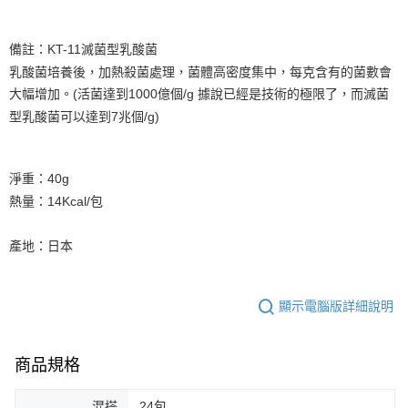
備註：KT-11滅菌型乳酸菌
乳酸菌培養後，加熱殺菌處理，菌體高密度集中，每克含有的菌數會
大幅增加。(活菌達到1000億個/g 據說已經是技術的極限了，而滅菌
型乳酸菌可以達到7兆個/g)
淨重：40g
熱量：14Kcal/包
產地：日本
顯示電腦版詳細說明
商品規格
混搭
24包