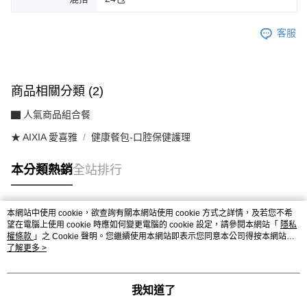
客服
商品相關分類 (2)
▇ 人氣商品組合餐
★ AIXIA 愛喜雅
健康餐包-口腔保健護理
本分類熱銷
全站排行
本網站中使用 cookie，欲查詢有關本網站使用 cookie 方式之詳情，及若您不希
熱門標籤
望在電腦上使用 cookie 時應如何變更電腦的 cookie 設定，請參閱本網站「
隱私
權條款
」之 Cookie 聲明。您繼續使用本網站即表示您同意本公司得按本網站使
用條款之 Cookie 聲明使用 cookie。
了解更多 >
我知道了