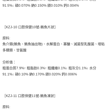
91.5%↓ 磷0.070% 鈉0.150% 鎂0.010% 鈣0.004%
［KZJ-10 口腔保健10號-鮪魚片狀］
原料:
魚介類(鮪魚、鮪魚抽出物)、水解蛋白、寡醣、滅菌型乳酸菌、增粘
多糖類、甘氨酸
分析值：
粗蛋白質7.9%↑ 粗脂肪0.3%↑ 粗纖維0.1%↓ 粗灰分1.1%↓ 水分
91.1%↓ 磷0.10% 鈉0.170% 鎂0.020% 鈣0.006%
［KZJ-11 口腔保健11號-鮪魚凍狀］
原料: