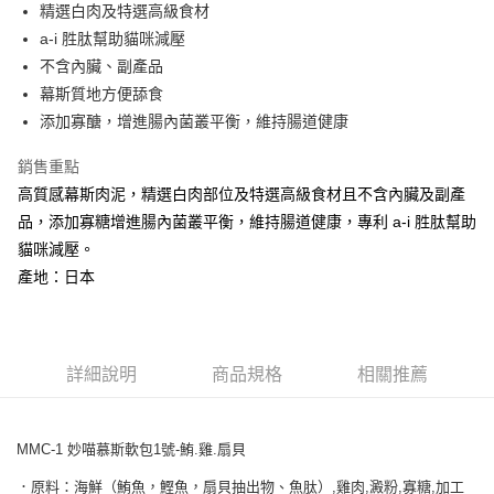
精選白肉及特選高級食材
華南商業銀行
彰化商業銀行
合作金庫商業銀行
第一商業銀行
超商取貨付款
a-i 胜肽幫助貓咪減壓
上海商業儲蓄銀行
台北富邦商業銀行
華南商業銀行
彰化商業銀行
國泰世華商業銀行
兆豐國際商業銀行
不含內臟、副產品
LINE Pay
上海商業儲蓄銀行
台北富邦商業銀行
臺灣中小企業銀行
台中商業銀行
幕斯質地方便舔食
國泰世華商業銀行
兆豐國際商業銀行
匯豐（台灣）商業銀行
華泰商業銀行
Apple Pay
臺灣中小企業銀行
台中商業銀行
添加寡醣，增進腸內菌叢平衡，維持腸道健康
聯邦商業銀行
遠東國際商業銀行
匯豐（台灣）商業銀行
華泰商業銀行
街口支付
元大商業銀行
永豐商業銀行
銷售重點
聯邦商業銀行
遠東國際商業銀行
玉山商業銀行
星展（台灣）商業銀行
元大商業銀行
永豐商業銀行
高質感幕斯肉泥，精選白肉部位及特選高級食材且不含內臟及副產
悠遊付
台新國際商業銀行
中國信託商業銀行
玉山商業銀行
星展（台灣）商業銀行
品，添加寡糖增進腸內菌叢平衡，維持腸道健康，專利 a-i 胜肽幫助
台灣樂天信用卡公司
台新國際商業銀行
中國信託商業銀行
AFTEE先享後付
貓咪減壓。
台灣樂天信用卡公司
相關說明
產地：日本
【關於「AFTEE先享後付」】
ATM付款
AFTEE先享後付是「在收到商品之後才付款」的支付方式。 讓您購物簡單
便利好安心！
１．簡單：不需註冊會員、不需綁卡、不需儲值。
運送方式
２．便利：只要手機號碼，簡訊認證，即可結帳。
詳細說明
商品規格
相關推薦
３．安心：先確認商品／服務後，再付款。
全家取貨付款
每筆NT$65
【「AFTEE先享後付」結帳流程】
１．於結帳方式選擇「AFTEE先享後付」後，將跳轉至「AFTEE先享後付」
MMC-1 妙喵慕斯軟包1號-鮪.雞.扇貝
7-11取貨付款
結帳頁面，進行簡訊認證並確認金額後，即可完成結帳。
．原料：海鮮（鮪魚，鰹魚，扇貝抽出物、魚肽）,雞肉,澱粉,寡糖,加工
２．訂單成立數日內，您將收到繳費通知簡訊。