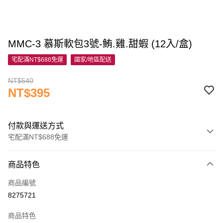
MMC-3 慕斯軟包3號-鮪.雞.甜蝦 (12入/盒)
宅配滿NT$688免運
國家/地區配送
NT$540
NT$395
付款與運送方式
宅配滿NT$688免運
付款方式
商品特色
信用卡一次付款
商品編號
信用卡分期付款
8275721
3 期 0 利率 每期
NT$131
21家銀行
商品特色
6 期 0 利率 每期
NT$65
21家銀行
合作金庫商業銀行
第一商業銀行