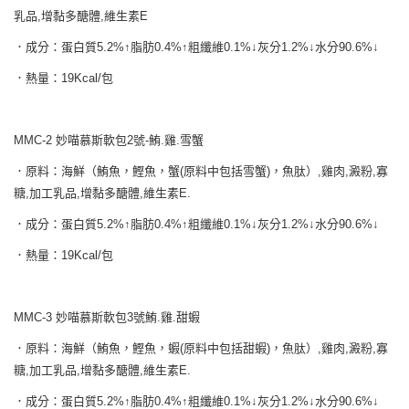
每筆NT$65
３．收到繳費通知簡訊後14天內，點擊此簡訊中的連結，可透過四大超商／
乳品,增黏多醣體,維生素E
ATM／網路銀行／等多元方式進行付款，方視為交易完成。
宅配運費
※ 請注意：結帳手續完成當下不需立刻繳費，但若您需要取消訂單，請聯絡
．成分：蛋白質5.2%↑脂肪0.4%↑粗纖維0.1%↓灰分1.2%↓水分90.6%↓
每筆NT$120，滿NT$688(含以上)免運費
購買商品的店家。未經商家同意取消之訂單仍視為有效，需透過AFTEE先享
後付繳納相關費用。
．熱量：19Kcal/包
香港地區
※ 交易是否成功請以「AFTEE先享後付 」之結帳頁面顯示為準，若有關於
查看運費
是否繳費成功／繳費後需取消欲退款等相關疑問，請聯繫「AFTEE先享後付
客戶支援中心」
https://netprotections.freshdesk.com/support/home
MMC-2 妙喵慕斯軟包2號-鮪.雞.雪蟹
【注意事項】
．原料：海鮮（鮪魚，鰹魚，蟹(原料中包括雪蟹)，魚肽）,雞肉,澱粉,寡
１．透過由恩沛科技股份有限公司提供之「AFTEE先享後付」服務完成之交
易，需依本服務之必要範圍內提供個人資料，並將交易相關給付款項請求債
糖,加工乳品,增黏多醣體,維生素E.
權轉讓予恩沛科技股份有限公司。
．成分：蛋白質5.2%↑脂肪0.4%↑粗纖維0.1%↓灰分1.2%↓水分90.6%↓
２．關於個人資料處理事宜，請瀏覽以下網址：
https://aftee.tw/terms/#terms3
．熱量：19Kcal/包
３．未成年的使用者請事先徵得法定代理人或監護人之同意方可使用
「AFTEE先享後付」，若未經同意申辦者引起之損失，本公司不負相關責
任。
４．使用「AFTEE先享後付」時，將依據個別帳號之用戶狀況，依本公司即
MMC-3 妙喵慕斯軟包3號鮪.雞.甜蝦
時審查核予不同之上限額度；若仍有額度不足之情形，本公司將視審查結果
請求用戶進行身份認證。
．原料：海鮮（鮪魚，鰹魚，蝦(原料中包括甜蝦)，魚肽）,雞肉,澱粉,寡
５．嚴禁一人註冊多個帳號或使用他人資訊註冊。若發現惡意使用之情形，
糖,加工乳品,增黏多醣體,維生素E.
恩沛科技股份有限公司將有權停止該用戶之使用額度並採取法律行動。
．成分：蛋白質5.2%↑脂肪0.4%↑粗纖維0.1%↓灰分1.2%↓水分90.6%↓