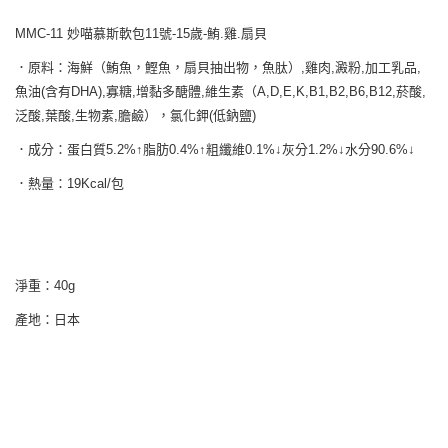
MMC-11 妙喵慕斯軟包11號-15歲-鮪.雞.扇貝
．原料：海鮮（鮪魚，鰹魚，扇貝抽出物，魚肽）,雞肉,澱粉,加工乳品,
魚油(含有DHA),寡糖,增黏多醣體,維生素（A,D,E,K,B1,B2,B6,B12,菸酸,
泛酸,葉酸,生物素,膽鹼），氯化鉀(低鈉鹽)
．成分：蛋白質5.2%↑脂肪0.4%↑粗纖維0.1%↓灰分1.2%↓水分90.6%↓
．熱量：19Kcal/包
淨重：40g
產地：日本