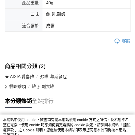
產品重量
40g
口味
鮪.雞.甜蝦
適合貓齡
成貓
客服
商品相關分類 (2)
★ AIXIA 愛喜雅
妙喵-幕斯餐包
》貓咪罐頭
罐 》副食罐
本分類熱銷
全站排行
本網站中使用 cookie，欲查詢有關本網站使用 cookie 方式之詳情，及若您不希
熱門標籤
望在電腦上使用 cookie 時應如何變更電腦的 cookie 設定，請參閱本網站「
隱私
權條款
」之 Cookie 聲明。您繼續使用本網站即表示您同意本公司得按本網站使