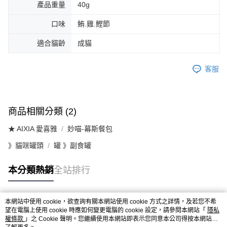
產品重量
40g
口味
鮪.雞.鰹節
適合貓齡
成貓
客服
商品相關分類 (2)
★ AIXIA 愛喜雅
妙喵-幕斯餐包
》貓咪罐頭
罐 》副食罐
本分類熱銷
全站排行
本網站中使用 cookie，欲查詢有關本網站使用 cookie 方式之詳情，及若您不希
熱門標籤
望在電腦上使用 cookie 時應如何變更電腦的 cookie 設定，請參閱本網站「
隱私
權條款
」之 Cookie 聲明。您繼續使用本網站即表示您同意本公司得按本網站使