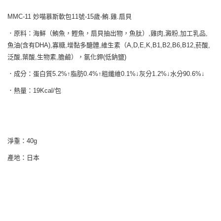
MMC-11 妙喵慕斯軟包11號-15歲-鮪.雞.扇貝
．原料：海鮮（鮪魚，鰹魚，扇貝抽出物，魚肽）,雞肉,澱粉,加工乳品,
魚油(含有DHA),寡糖,增黏多醣體,維生素（A,D,E,K,B1,B2,B6,B12,菸酸,
泛酸,葉酸,生物素,膽鹼），氯化鉀(低鈉鹽)
．成分：蛋白質5.2%↑脂肪0.4%↑粗纖維0.1%↓灰分1.2%↓水分90.6%↓
．熱量：19Kcal/包
淨重：40g
產地：日本