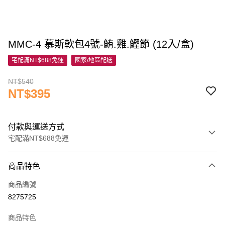
MMC-4 慕斯軟包4號-鮪.雞.鰹節 (12入/盒)
宅配滿NT$688免運
國家/地區配送
NT$540
NT$395
付款與運送方式
宅配滿NT$688免運
付款方式
商品特色
信用卡一次付款
商品編號
信用卡分期付款
8275725
3 期 0 利率 每期
NT$131
21家銀行
商品特色
6 期 0 利率 每期
NT$65
21家銀行
合作金庫商業銀行
第一商業銀行