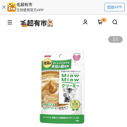
毛超有市
開啟APP
立刻使用官方APP
0
1
/
1