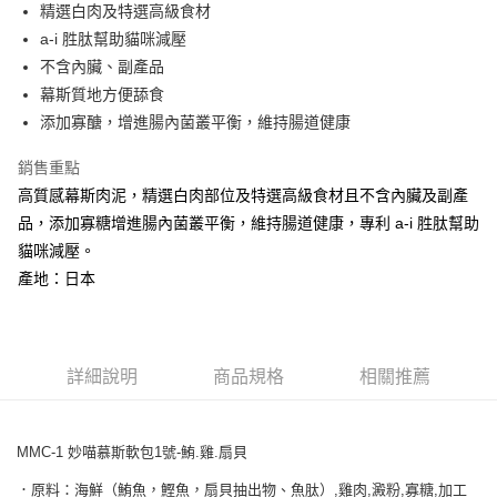
精選白肉及特選高級食材
華南商業銀行
彰化商業銀行
合作金庫商業銀行
第一商業銀行
超商取貨付款
a-i 胜肽幫助貓咪減壓
上海商業儲蓄銀行
台北富邦商業銀行
華南商業銀行
彰化商業銀行
國泰世華商業銀行
兆豐國際商業銀行
不含內臟、副產品
LINE Pay
上海商業儲蓄銀行
台北富邦商業銀行
臺灣中小企業銀行
台中商業銀行
幕斯質地方便舔食
國泰世華商業銀行
兆豐國際商業銀行
匯豐（台灣）商業銀行
華泰商業銀行
Apple Pay
臺灣中小企業銀行
台中商業銀行
添加寡醣，增進腸內菌叢平衡，維持腸道健康
聯邦商業銀行
遠東國際商業銀行
匯豐（台灣）商業銀行
華泰商業銀行
街口支付
元大商業銀行
永豐商業銀行
銷售重點
聯邦商業銀行
遠東國際商業銀行
玉山商業銀行
星展（台灣）商業銀行
元大商業銀行
永豐商業銀行
高質感幕斯肉泥，精選白肉部位及特選高級食材且不含內臟及副產
悠遊付
台新國際商業銀行
中國信託商業銀行
玉山商業銀行
星展（台灣）商業銀行
品，添加寡糖增進腸內菌叢平衡，維持腸道健康，專利 a-i 胜肽幫助
台灣樂天信用卡公司
台新國際商業銀行
中國信託商業銀行
AFTEE先享後付
貓咪減壓。
台灣樂天信用卡公司
相關說明
產地：日本
【關於「AFTEE先享後付」】
ATM付款
AFTEE先享後付是「在收到商品之後才付款」的支付方式。 讓您購物簡單
便利好安心！
１．簡單：不需註冊會員、不需綁卡、不需儲值。
運送方式
２．便利：只要手機號碼，簡訊認證，即可結帳。
詳細說明
商品規格
相關推薦
３．安心：先確認商品／服務後，再付款。
全家取貨付款
每筆NT$65
【「AFTEE先享後付」結帳流程】
１．於結帳方式選擇「AFTEE先享後付」後，將跳轉至「AFTEE先享後付」
MMC-1 妙喵慕斯軟包1號-鮪.雞.扇貝
7-11取貨付款
結帳頁面，進行簡訊認證並確認金額後，即可完成結帳。
．原料：海鮮（鮪魚，鰹魚，扇貝抽出物、魚肽）,雞肉,澱粉,寡糖,加工
２．訂單成立數日內，您將收到繳費通知簡訊。