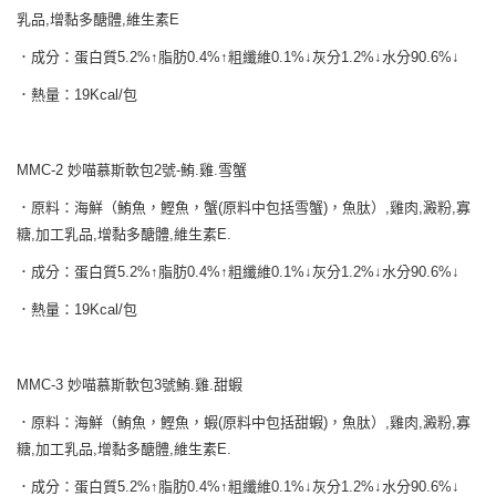
每筆NT$65
３．收到繳費通知簡訊後14天內，點擊此簡訊中的連結，可透過四大超商／
乳品,增黏多醣體,維生素E
ATM／網路銀行／等多元方式進行付款，方視為交易完成。
宅配運費
※ 請注意：結帳手續完成當下不需立刻繳費，但若您需要取消訂單，請聯絡
．成分：蛋白質5.2%↑脂肪0.4%↑粗纖維0.1%↓灰分1.2%↓水分90.6%↓
每筆NT$120，滿NT$688(含以上)免運費
購買商品的店家。未經商家同意取消之訂單仍視為有效，需透過AFTEE先享
後付繳納相關費用。
．熱量：19Kcal/包
香港地區
※ 交易是否成功請以「AFTEE先享後付 」之結帳頁面顯示為準，若有關於
查看運費
是否繳費成功／繳費後需取消欲退款等相關疑問，請聯繫「AFTEE先享後付
客戶支援中心」
https://netprotections.freshdesk.com/support/home
MMC-2 妙喵慕斯軟包2號-鮪.雞.雪蟹
【注意事項】
．原料：海鮮（鮪魚，鰹魚，蟹(原料中包括雪蟹)，魚肽）,雞肉,澱粉,寡
１．透過由恩沛科技股份有限公司提供之「AFTEE先享後付」服務完成之交
易，需依本服務之必要範圍內提供個人資料，並將交易相關給付款項請求債
糖,加工乳品,增黏多醣體,維生素E.
權轉讓予恩沛科技股份有限公司。
．成分：蛋白質5.2%↑脂肪0.4%↑粗纖維0.1%↓灰分1.2%↓水分90.6%↓
２．關於個人資料處理事宜，請瀏覽以下網址：
https://aftee.tw/terms/#terms3
．熱量：19Kcal/包
３．未成年的使用者請事先徵得法定代理人或監護人之同意方可使用
「AFTEE先享後付」，若未經同意申辦者引起之損失，本公司不負相關責
任。
４．使用「AFTEE先享後付」時，將依據個別帳號之用戶狀況，依本公司即
MMC-3 妙喵慕斯軟包3號鮪.雞.甜蝦
時審查核予不同之上限額度；若仍有額度不足之情形，本公司將視審查結果
請求用戶進行身份認證。
．原料：海鮮（鮪魚，鰹魚，蝦(原料中包括甜蝦)，魚肽）,雞肉,澱粉,寡
５．嚴禁一人註冊多個帳號或使用他人資訊註冊。若發現惡意使用之情形，
糖,加工乳品,增黏多醣體,維生素E.
恩沛科技股份有限公司將有權停止該用戶之使用額度並採取法律行動。
．成分：蛋白質5.2%↑脂肪0.4%↑粗纖維0.1%↓灰分1.2%↓水分90.6%↓