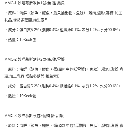
7-11取貨付款
結帳頁面，進行簡訊認證並確認金額後，即可完成結帳。
MMC-1 妙喵慕斯軟包1號-鮪.雞.扇貝
２．訂單成立數日內，您將收到繳費通知簡訊。
每筆NT$65
３．收到繳費通知簡訊後14天內，點擊此簡訊中的連結，可透過四大超商／
．原料：海鮮（鮪魚，鰹魚，扇貝抽出物、魚肽）,雞肉,澱粉,寡糖,加工
ATM／網路銀行／等多元方式進行付款，方視為交易完成。
宅配運費
乳品,增黏多醣體,維生素E
※ 請注意：結帳手續完成當下不需立刻繳費，但若您需要取消訂單，請聯絡
每筆NT$120，滿NT$688(含以上)免運費
購買商品的店家。未經商家同意取消之訂單仍視為有效，需透過AFTEE先享
．成分：蛋白質5.2%↑脂肪0.4%↑粗纖維0.1%↓灰分1.2%↓水分90.6%↓
後付繳納相關費用。
香港地區
※ 交易是否成功請以「AFTEE先享後付 」之結帳頁面顯示為準，若有關於
查看運費
．熱量：19Kcal/包
是否繳費成功／繳費後需取消欲退款等相關疑問，請聯繫「AFTEE先享後付
客戶支援中心」
https://netprotections.freshdesk.com/support/home
【注意事項】
MMC-2 妙喵慕斯軟包2號-鮪.雞.雪蟹
１．透過由恩沛科技股份有限公司提供之「AFTEE先享後付」服務完成之交
易，需依本服務之必要範圍內提供個人資料，並將交易相關給付款項請求債
．原料：海鮮（鮪魚，鰹魚，蟹(原料中包括雪蟹)，魚肽）,雞肉,澱粉,寡
權轉讓予恩沛科技股份有限公司。
糖,加工乳品,增黏多醣體,維生素E.
２．關於個人資料處理事宜，請瀏覽以下網址：
https://aftee.tw/terms/#terms3
．成分：蛋白質5.2%↑脂肪0.4%↑粗纖維0.1%↓灰分1.2%↓水分90.6%↓
３．未成年的使用者請事先徵得法定代理人或監護人之同意方可使用
「AFTEE先享後付」，若未經同意申辦者引起之損失，本公司不負相關責
．熱量：19Kcal/包
任。
４．使用「AFTEE先享後付」時，將依據個別帳號之用戶狀況，依本公司即
時審查核予不同之上限額度；若仍有額度不足之情形，本公司將視審查結果
MMC-3 妙喵慕斯軟包3號鮪.雞.甜蝦
請求用戶進行身份認證。
５．嚴禁一人註冊多個帳號或使用他人資訊註冊。若發現惡意使用之情形，
．原料：海鮮（鮪魚，鰹魚，蝦(原料中包括甜蝦)，魚肽）,雞肉,澱粉,寡
恩沛科技股份有限公司將有權停止該用戶之使用額度並採取法律行動。