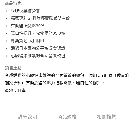
商品特色
6 期 0 利率 每期
NT$65
21家銀行
合作金庫商業銀行
第一商業銀行
🐾吃快樂補營養
華南商業銀行
彰化商業銀行
合作金庫商業銀行
第一商業銀行
超商取貨付款
獨家專利a-i胜肽經實驗證明有效
上海商業儲蓄銀行
台北富邦商業銀行
華南商業銀行
彰化商業銀行
國泰世華商業銀行
兆豐國際商業銀行
有助貓咪減壓30%
LINE Pay
上海商業儲蓄銀行
台北富邦商業銀行
臺灣中小企業銀行
台中商業銀行
嗜口性提升，完食率≧99.9%
國泰世華商業銀行
兆豐國際商業銀行
匯豐（台灣）商業銀行
華泰商業銀行
Apple Pay
臺灣中小企業銀行
台中商業銀行
幕斯質地 入口即化
聯邦商業銀行
遠東國際商業銀行
匯豐（台灣）商業銀行
華泰商業銀行
通過日本寵物公平協議會認證
街口支付
元大商業銀行
永豐商業銀行
聯邦商業銀行
遠東國際商業銀行
心臟健康維護的全面營養軟包
玉山商業銀行
星展（台灣）商業銀行
元大商業銀行
永豐商業銀行
悠遊付
台新國際商業銀行
中國信託商業銀行
玉山商業銀行
星展（台灣）商業銀行
銷售重點
台灣樂天信用卡公司
台新國際商業銀行
中國信託商業銀行
AFTEE先享後付
考慮愛貓的心臟健康維護的全面營養的餐包。添加 a-i 胜肽（愛喜雅
台灣樂天信用卡公司
相關說明
獨家專利）有助於貓的壓力指數降低、嗜口性的提升。
【關於「AFTEE先享後付」】
產地：日本
ATM付款
AFTEE先享後付是「在收到商品之後才付款」的支付方式。 讓您購物簡單
便利好安心！
１．簡單：不需註冊會員、不需綁卡、不需儲值。
運送方式
２．便利：只要手機號碼，簡訊認證，即可結帳。
３．安心：先確認商品／服務後，再付款。
全家取貨付款
詳細說明
商品規格
相關推薦
每筆NT$65
【「AFTEE先享後付」結帳流程】
１．於結帳方式選擇「AFTEE先享後付」後，將跳轉至「AFTEE先享後付」