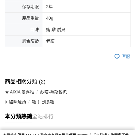
保存期限
2年
產品重量
40g
口味
鮪.雞.扇貝
適合貓齡
老貓
客服
商品相關分類 (2)
★ AIXIA 愛喜雅
妙喵-幕斯餐包
》貓咪罐頭
罐 》副食罐
本分類熱銷
全站排行