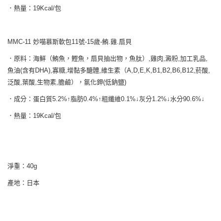
．熱量：19Kcal/包
MMC-11 妙喵慕斯軟包11號-15歲-鮪.雞.扇貝
．原料：海鮮（鮪魚，鰹魚，扇貝抽出物，魚肽）,雞肉,澱粉,加工乳品,
魚油(含有DHA),寡糖,增黏多醣體,維生素（A,D,E,K,B1,B2,B6,B12,菸酸,
泛酸,葉酸,生物素,膽鹼），氯化鉀(低鈉鹽)
．成分：蛋白質5.2%↑脂肪0.4%↑粗纖維0.1%↓灰分1.2%↓水分90.6%↓
．熱量：19Kcal/包
淨重：40g
產地：日本