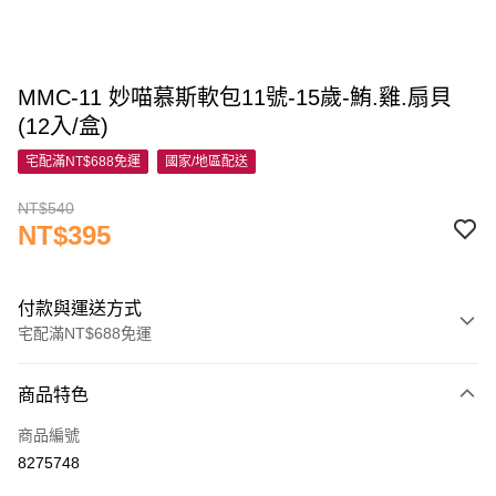
MMC-11 妙喵慕斯軟包11號-15歲-鮪.雞.扇貝
(12入/盒)
宅配滿NT$688免運
國家/地區配送
NT$540
NT$395
付款與運送方式
宅配滿NT$688免運
付款方式
商品特色
信用卡一次付款
商品編號
信用卡分期付款
8275748
3 期 0 利率 每期
NT$131
21家銀行