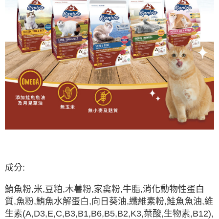
成分:
鮪魚粉,米,豆粕,木薯粉,家禽粉,牛脂,消化動物性蛋白
質,魚粉,鮪魚水解蛋白,向日葵油,纖維素粉,鮭魚魚油,維
生素(A,D3,E,C,B3,B1,B6,B5,B2,K3,葉酸,生物素,B12),