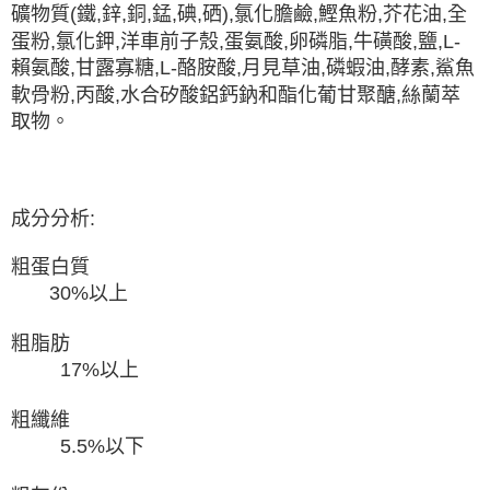
礦物質(鐵,鋅,銅,錳,碘,硒),氯化膽鹼,鰹魚粉,芥花油,全
蛋粉,氯化鉀,洋車前子殼,蛋氨酸,卵磷脂,牛磺酸,鹽,L-
賴氨酸,甘露寡糖,L-酪胺酸,月見草油,磷蝦油,酵素,鯊魚
軟骨粉,丙酸,水合矽酸鋁鈣鈉和酯化葡甘聚醣,絲蘭萃
取物。
成分分析:
粗蛋白質
30%以上
粗脂肪
17%以上
粗纖維
5.5%以下