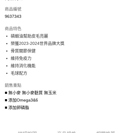
6 期 0 利率 每期
NT$386
21家銀行
合作金庫商業銀行
第一商業銀行
商品編號
華南商業銀行
彰化商業銀行
合作金庫商業銀行
第一商業銀行
9637343
LINE Pay
上海商業儲蓄銀行
台北富邦商業銀行
華南商業銀行
彰化商業銀行
國泰世華商業銀行
兆豐國際商業銀行
Apple Pay
上海商業儲蓄銀行
台北富邦商業銀行
商品特色
臺灣中小企業銀行
台中商業銀行
國泰世華商業銀行
兆豐國際商業銀行
磷蝦油幫助皮毛亮麗
匯豐（台灣）商業銀行
華泰商業銀行
街口支付
臺灣中小企業銀行
台中商業銀行
榮獲2023-2024世界品牌大獎
聯邦商業銀行
遠東國際商業銀行
匯豐（台灣）商業銀行
華泰商業銀行
悠遊付
元大商業銀行
永豐商業銀行
骨質關節保健
聯邦商業銀行
遠東國際商業銀行
玉山商業銀行
星展（台灣）商業銀行
維持免疫力
元大商業銀行
永豐商業銀行
AFTEE先享後付
台新國際商業銀行
中國信託商業銀行
玉山商業銀行
星展（台灣）商業銀行
維持消化機能
相關說明
台灣樂天信用卡公司
台新國際商業銀行
中國信託商業銀行
毛球配方
【關於「AFTEE先享後付」】
台灣樂天信用卡公司
ATM付款
AFTEE先享後付是「在收到商品之後才付款」的支付方式。 讓您購物簡單
銷售重點
便利好安心！
１．簡單：不需註冊會員、不需綁卡、不需儲值。
■ 無小麥 無小麥麩質 無玉米
運送方式
２．便利：只要手機號碼，簡訊認證，即可結帳。
■ 添加Omega3&6
３．安心：先確認商品／服務後，再付款。
宅配運費
■ 添加卵磷脂
每筆NT$120，滿NT$688(含以上)免運費
【「AFTEE先享後付」結帳流程】
１．於結帳方式選擇「AFTEE先享後付」後，將跳轉至「AFTEE先享後付」
結帳頁面，進行簡訊認證並確認金額後，即可完成結帳。
２．訂單成立數日內，您將收到繳費通知簡訊。