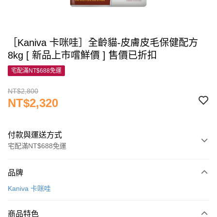
［Kaniva 卡咪哇］全齡貓-皮膚皮毛保健配方
8kg [ 新品上市嚐鮮價 ] 售價已折扣
宅配滿NT$688免運
NT$2,800
NT$2,320
付款與運送方式
宅配滿NT$688免運
付款方式
品牌
信用卡一次付款
Kaniva 卡咪哇
信用卡分期付款
3 期 0 利率 每期
NT$773
21家銀行
商品特色