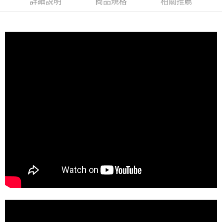
３．收到繳費通知簡訊後14天內，點擊此簡訊中的連結，可透過四大超商／
詳細說明
商品規格
相關推薦
ATM／網路銀行／等多元方式進行付款，方視為交易完成。
※ 請注意：結帳手續完成當下不需立刻繳費，但若您需要取消訂單，請聯絡
購買商品的店家。未經商家同意取消之訂單仍視為有效，需透過AFTEE先享
後付繳納相關費用。
※ 交易是否成功請以「AFTEE先享後付 」之結帳頁面顯示為準，若有關於
是否繳費成功／繳費後需取消欲退款等相關疑問，請聯繫「AFTEE先享後付
客戶支援中心」
https://netprotections.freshdesk.com/support/home
【注意事項】
１．透過由恩沛科技股份有限公司提供之「AFTEE先享後付」服務完成之交
易，需依本服務之必要範圍內提供個人資料，並將交易相關給付款項請求債
權轉讓予恩沛科技股份有限公司。
２．關於個人資料處理事宜，請瀏覽以下網址：
https://aftee.tw/terms/#terms3
３．未成年的使用者請事先徵得法定代理人或監護人之同意方可使用
「AFTEE先享後付」，若未經同意申辦者引起之損失，本公司不負相關責
任。
４．使用「AFTEE先享後付」時，將依據個別帳號之用戶狀況，依本公司即
時審查核予不同之上限額度；若仍有額度不足之情形，本公司將視審查結果
請求用戶進行身份認證。
５．嚴禁一人註冊多個帳號或使用他人資訊註冊。若發現惡意使用之情形，
恩沛科技股份有限公司將有權停止該用戶之使用額度並採取法律行動。