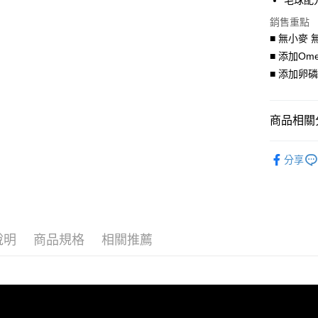
毛球配
玉山商
元大商
AFTEE先
台新國
玉山商
銷售重點
相關說明
台灣樂
台新國
■ 無小麥
【關於「A
台灣樂
ATM付款
AFTEE
■ 添加Ome
便利好安
■ 添加卵
１．簡單
２．便利
運送方式
３．安心
商品相關分
宅配運費
【「AFT
每筆NT$1
１．於結帳
★ Kaniv
付」結帳
分享
２．訂單
》貓咪飼
３．收到繳
★ Kaniv
／ATM／
※ 請注意
絡購買商品
先享後付
說明
商品規格
相關推薦
※ 交易是
是否繳費成
付客戶支
【注意事
１．透過由