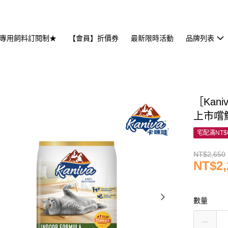
專用飼料訂閱制★
【會員】折價券
最新限時活動
品牌列表
［Kan
上市嚐鮮
宅配滿NT$
NT$2,650
NT$2,
數量