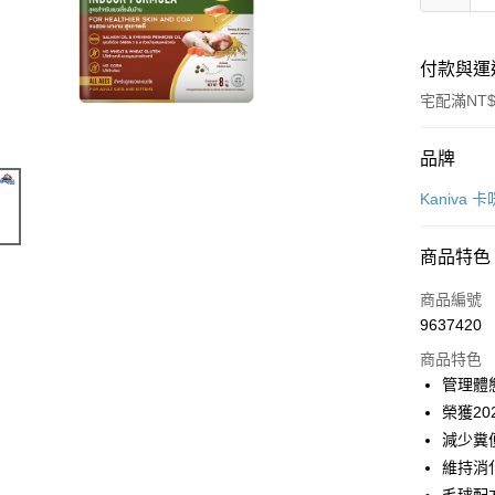
付款與運
宅配滿NT$
付款方式
品牌
信用卡一
Kaniva 
信用卡分
商品特色
3 期 
商品編號
6 期 
合作金
9637420
華南商
合作金
LINE Pay
上海商
商品特色
華南商
國泰世
管理體
Apple Pay
上海商
臺灣中
榮獲20
國泰世
匯豐（
街口支付
臺灣中
減少糞
聯邦商
匯豐（
維持消
悠遊付
元大商
聯邦商