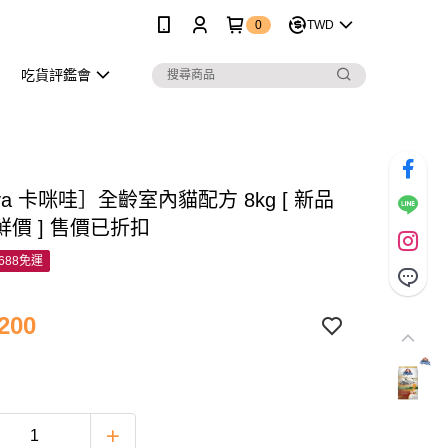
0
TWD
吃貨評鑑會
iva 卡咪哇］全齡室內貓配方 8kg [ 新品
價 ] 售價已折扣
688免運
200