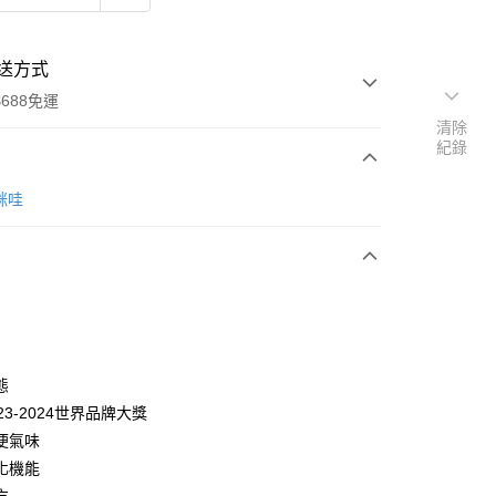
送方式
688免運
清除
紀錄
次付款
卡咪哇
期付款
0 利率 每期
NT$733
21家銀行
0 利率 每期
NT$366
21家銀行
庫商業銀行
第一商業銀行
業銀行
彰化商業銀行
庫商業銀行
第一商業銀行
業儲蓄銀行
台北富邦商業銀行
業銀行
彰化商業銀行
華商業銀行
兆豐國際商業銀行
態
業儲蓄銀行
台北富邦商業銀行
小企業銀行
台中商業銀行
23-2024世界品牌大獎
華商業銀行
兆豐國際商業銀行
台灣）商業銀行
華泰商業銀行
小企業銀行
台中商業銀行
便氣味
業銀行
遠東國際商業銀行
台灣）商業銀行
華泰商業銀行
化機能
業銀行
永豐商業銀行
業銀行
遠東國際商業銀行