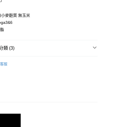
方
業銀行
星展（台灣）商業銀行
業銀行
永豐商業銀行
享後付
際商業銀行
中國信託商業銀行
業銀行
星展（台灣）商業銀行
天信用卡公司
際商業銀行
中國信託商業銀行
 無小麥麩質 無玉米
FTEE先享後付」】
天信用卡公司
先享後付是「在收到商品之後才付款」的支付方式。 讓您購物簡單
ga3&6
心！
磷脂
：不需註冊會員、不需綁卡、不需儲值。
：只要手機號碼，簡訊認證，即可結帳。
：先確認商品／服務後，再付款。
類 (3)
EE先享後付」結帳流程】
20，滿NT$688(含以上)免運費
方式選擇「AFTEE先享後付」後，將跳轉至「AFTEE先享後
a 卡咪哇
Kaniva 全齡室內貓配方
頁面，進行簡訊認證並確認金額後，即可完成結帳。
客服
成立數日內，您將收到繳費通知簡訊。
料
飼 》成貓
費通知簡訊後14天內，點擊此簡訊中的連結，可透過四大超商
a 卡咪哇
▇ Kaniva》貓飼料
網路銀行／等多元方式進行付款，方視為交易完成。
：結帳手續完成當下不需立刻繳費，但若您需要取消訂單，請聯
的店家。未經商家同意取消之訂單仍視為有效，需透過AFTEE
繳納相關費用。
否成功請以「AFTEE先享後付 」之結帳頁面顯示為準，若有關於
功／繳費後需取消欲退款等相關疑問，請聯繫「AFTEE先享後
援中心」
https://netprotections.freshdesk.com/support/home
項】
恩沛科技股份有限公司提供之「AFTEE先享後付」服務完成之