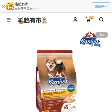
毛超有市
開啟APP
立刻使用官方APP
0
1
/
1