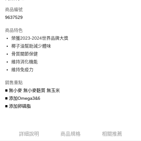
6 期 0 利率 每期
NT$73
21家銀行
合作金庫商業銀行
第一商業銀行
商品編號
華南商業銀行
彰化商業銀行
合作金庫商業銀行
第一商業銀行
9637529
LINE Pay
上海商業儲蓄銀行
台北富邦商業銀行
華南商業銀行
彰化商業銀行
國泰世華商業銀行
兆豐國際商業銀行
Apple Pay
上海商業儲蓄銀行
台北富邦商業銀行
商品特色
臺灣中小企業銀行
台中商業銀行
國泰世華商業銀行
兆豐國際商業銀行
榮獲2023-2024世界品牌大獎
匯豐（台灣）商業銀行
華泰商業銀行
街口支付
臺灣中小企業銀行
台中商業銀行
椰子油幫助減少體味
聯邦商業銀行
遠東國際商業銀行
匯豐（台灣）商業銀行
華泰商業銀行
悠遊付
元大商業銀行
永豐商業銀行
骨質關節保健
聯邦商業銀行
遠東國際商業銀行
玉山商業銀行
星展（台灣）商業銀行
維持消化機能
元大商業銀行
永豐商業銀行
AFTEE先享後付
台新國際商業銀行
中國信託商業銀行
玉山商業銀行
星展（台灣）商業銀行
維持免疫力
相關說明
台灣樂天信用卡公司
台新國際商業銀行
中國信託商業銀行
【關於「AFTEE先享後付」】
台灣樂天信用卡公司
銷售重點
ATM付款
AFTEE先享後付是「在收到商品之後才付款」的支付方式。 讓您購物簡單
■ 無小麥 無小麥麩質 無玉米
便利好安心！
１．簡單：不需註冊會員、不需綁卡、不需儲值。
■ 添加Omega3&6
運送方式
２．便利：只要手機號碼，簡訊認證，即可結帳。
■ 添加卵磷脂
３．安心：先確認商品／服務後，再付款。
宅配運費
每筆NT$120，滿NT$688(含以上)免運費
【「AFTEE先享後付」結帳流程】
１．於結帳方式選擇「AFTEE先享後付」後，將跳轉至「AFTEE先享後付」
結帳頁面，進行簡訊認證並確認金額後，即可完成結帳。
詳細說明
商品規格
相關推薦
２．訂單成立數日內，您將收到繳費通知簡訊。