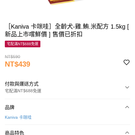
［Kaniva 卡咪哇］全齡犬-雞.鮪.米配方 1.5kg [
新品上市嚐鮮價 ] 售價已折扣
宅配滿NT$688免運
NT$590
NT$439
付款與運送方式
宅配滿NT$688免運
付款方式
品牌
信用卡一次付款
Kaniva 卡咪哇
信用卡分期付款
3 期 0 利率 每期
NT$146
21家銀行
商品特色