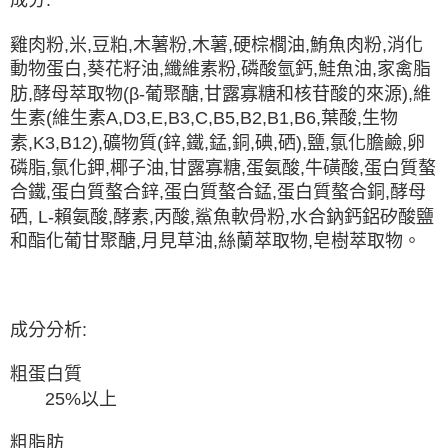
雞肉粉,米,豆粕,木薯粉,木薯,硬棕櫚油,鮪魚肉粉,消化
動物蛋白,葵花籽油,纖維素粉,磷酸氫鈣,鮭魚油,家禽脂
肪,酵母萃取物(β-葡聚醣,甘露寡糖和核苷酸的來源),維
生素(維生素A,D3,E,B3,C,B5,B2,B1,B6,葉酸,生物
素,K3,B12),礦物質(鋅,鐵,錳,銅,碘,硒),鹽,氯化膽鹼,卵
磷脂,氯化鉀,椰子油,甘露寡糖,蛋氨酸,牛磺酸,蛋白質螯
合鐵,蛋白質螯合鋅,蛋白質螯合錳,蛋白質螯合銅,酵母
硒, L-賴氨酸,酵素,丙酸,鯊魚軟骨粉,水合鈉鈣​​鋁矽酸鹽
和酯化葡甘聚醣,月見草油,絲蘭萃取物,皂樹萃取物。
成分分析:
粗蛋白質
25%以上
粗脂肪