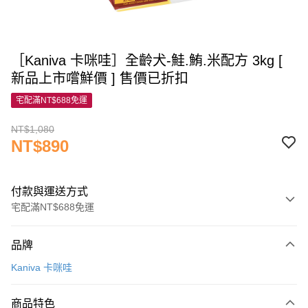
［Kaniva 卡咪哇］全齡犬-鮭.鮪.米配方 3kg [
新品上市嚐鮮價 ] 售價已折扣
宅配滿NT$688免運
NT$1,080
NT$890
付款與運送方式
宅配滿NT$688免運
付款方式
品牌
信用卡一次付款
Kaniva 卡咪哇
信用卡分期付款
3 期 0 利率 每期
NT$296
21家銀行
商品特色