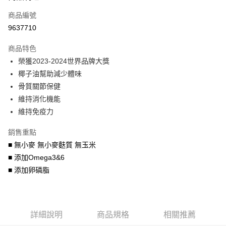
6 期 0 利率 每期
NT$148
21家銀行
合作金庫商業銀行
第一商業銀行
商品編號
華南商業銀行
彰化商業銀行
合作金庫商業銀行
第一商業銀行
9637710
LINE Pay
上海商業儲蓄銀行
台北富邦商業銀行
華南商業銀行
彰化商業銀行
國泰世華商業銀行
兆豐國際商業銀行
Apple Pay
上海商業儲蓄銀行
台北富邦商業銀行
商品特色
臺灣中小企業銀行
台中商業銀行
國泰世華商業銀行
兆豐國際商業銀行
榮獲2023-2024世界品牌大獎
匯豐（台灣）商業銀行
華泰商業銀行
街口支付
臺灣中小企業銀行
台中商業銀行
椰子油幫助減少體味
聯邦商業銀行
遠東國際商業銀行
匯豐（台灣）商業銀行
華泰商業銀行
悠遊付
元大商業銀行
永豐商業銀行
骨質關節保健
聯邦商業銀行
遠東國際商業銀行
玉山商業銀行
星展（台灣）商業銀行
維持消化機能
元大商業銀行
永豐商業銀行
AFTEE先享後付
台新國際商業銀行
中國信託商業銀行
玉山商業銀行
星展（台灣）商業銀行
維持免疫力
相關說明
台灣樂天信用卡公司
台新國際商業銀行
中國信託商業銀行
【關於「AFTEE先享後付」】
台灣樂天信用卡公司
銷售重點
ATM付款
AFTEE先享後付是「在收到商品之後才付款」的支付方式。 讓您購物簡單
■ 無小麥 無小麥麩質 無玉米
便利好安心！
１．簡單：不需註冊會員、不需綁卡、不需儲值。
■ 添加Omega3&6
運送方式
２．便利：只要手機號碼，簡訊認證，即可結帳。
■ 添加卵磷脂
３．安心：先確認商品／服務後，再付款。
宅配運費
每筆NT$120，滿NT$688(含以上)免運費
【「AFTEE先享後付」結帳流程】
１．於結帳方式選擇「AFTEE先享後付」後，將跳轉至「AFTEE先享後付」
結帳頁面，進行簡訊認證並確認金額後，即可完成結帳。
詳細說明
商品規格
相關推薦
２．訂單成立數日內，您將收到繳費通知簡訊。