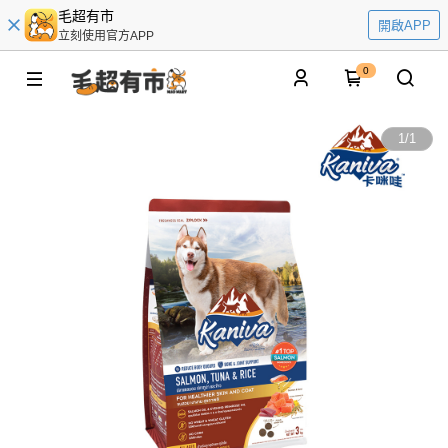
毛超有市
開啟APP
立刻使用官方APP
0
1
/
1