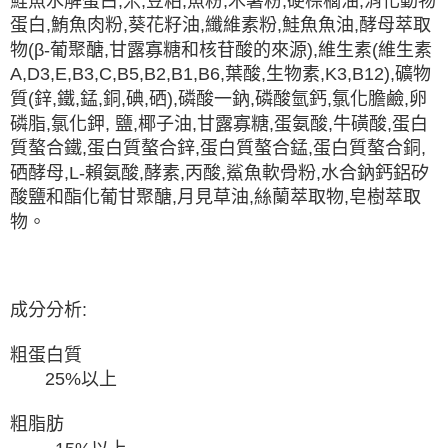
鮭魚水解蛋白,米,豆粕,魚粉,木薯粉,硬棕櫚油,消化動物
蛋白,鮪魚肉粉,葵花籽油,纖維素粉,鮭魚魚油,酵母萃取
物(β-葡聚醣,甘露寡糖和核苷酸的來源),維生素(維生素
A,D3,E,B3,C,B5,B2,B1,B6,葉酸,生物素,K3,B12),礦物
質(鋅,鐵,錳,銅,碘,硒),磷酸一鈉,磷酸氫鈣,氯化膽鹼,卵
磷脂,氯化鉀, 鹽,椰子油,甘露寡糖,蛋氨酸,牛磺酸,蛋白
質螯合鐵,蛋白質螯合鋅,蛋白質螯合錳,蛋白質螯合銅,
硒酵母,L-賴氨酸,酵素,丙酸,鯊魚軟骨粉,水合鈉鈣鋁矽
酸鹽和酯化葡甘聚醣,月見草油,絲蘭萃取物,皂樹萃取
物。
成分分析:
粗蛋白質
25%以上
粗脂肪