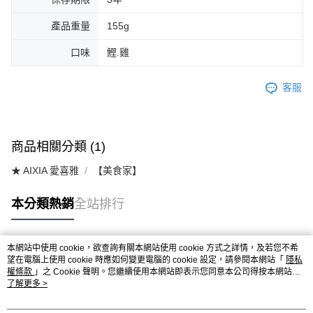
產品重量
155g
口味
鰹.雞
客服
商品相關分類 (1)
★ AIXIA 愛喜雅
【美食家】
本分類熱銷
全站排行
本網站中使用 cookie，欲查詢有關本網站使用 cookie 方式之詳情，及若您不希
熱門標籤
望在電腦上使用 cookie 時應如何變更電腦的 cookie 設定，請參閱本網站「
隱私
權條款
」之 Cookie 聲明。您繼續使用本網站即表示您同意本公司得按本網站使
用條款之 Cookie 聲明使用 cookie。
了解更多 >