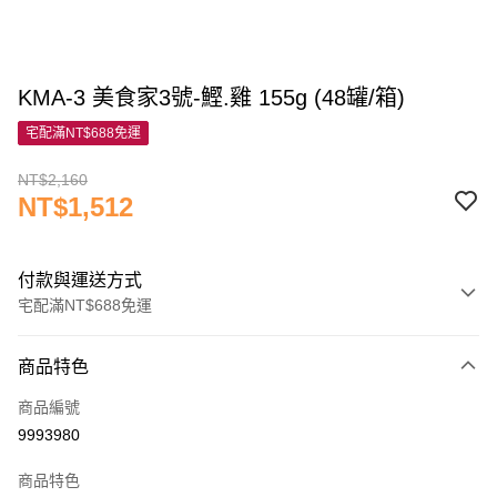
KMA-3 美食家3號-鰹.雞 155g (48罐/箱)
宅配滿NT$688免運
NT$2,160
NT$1,512
付款與運送方式
宅配滿NT$688免運
付款方式
商品特色
信用卡一次付款
商品編號
信用卡分期付款
9993980
3 期 0 利率 每期
NT$504
21家銀行
商品特色
6 期 0 利率 每期
NT$252
21家銀行
合作金庫商業銀行
第一商業銀行