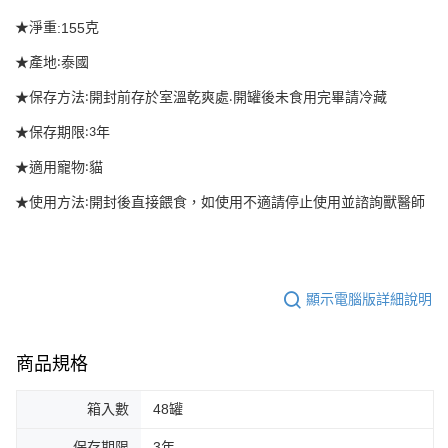
每筆NT$65
３．收到繳費通知簡訊後14天內，點擊此簡訊中的連結，可透過四大超商／
★淨重
:155
克
ATM／網路銀行／等多元方式進行付款，方視為交易完成。
宅配運費
※ 請注意：結帳手續完成當下不需立刻繳費，但若您需要取消訂單，請聯絡
★產地
:
泰國
每筆NT$120，滿NT$688(含以上)免運費
購買商品的店家。未經商家同意取消之訂單仍視為有效，需透過AFTEE先享
後付繳納相關費用。
★保存方法
:
開封前存於室溫乾爽處
.
開罐後未食用完畢請冷藏
※ 交易是否成功請以「AFTEE先享後付 」之結帳頁面顯示為準，若有關於
是否繳費成功／繳費後需取消欲退款等相關疑問，請聯繫「AFTEE先享後付
★保存期限
:3
年
客戶支援中心」
https://netprotections.freshdesk.com/support/home
★適用寵物
:
貓
【注意事項】
１．透過由恩沛科技股份有限公司提供之「AFTEE先享後付」服務完成之交
★使用方法
:
開封後直接餵食，如使用不適請停止使用並諮詢獸醫師
易，需依本服務之必要範圍內提供個人資料，並將交易相關給付款項請求債
權轉讓予恩沛科技股份有限公司。
２．關於個人資料處理事宜，請瀏覽以下網址：
https://aftee.tw/terms/#terms3
３．未成年的使用者請事先徵得法定代理人或監護人之同意方可使用
顯示電腦版詳細說明
「AFTEE先享後付」，若未經同意申辦者引起之損失，本公司不負相關責
任。
４．使用「AFTEE先享後付」時，將依據個別帳號之用戶狀況，依本公司即
時審查核予不同之上限額度；若仍有額度不足之情形，本公司將視審查結果
商品規格
請求用戶進行身份認證。
５．嚴禁一人註冊多個帳號或使用他人資訊註冊。若發現惡意使用之情形，
箱入數
48罐
恩沛科技股份有限公司將有權停止該用戶之使用額度並採取法律行動。
保存期限
3年