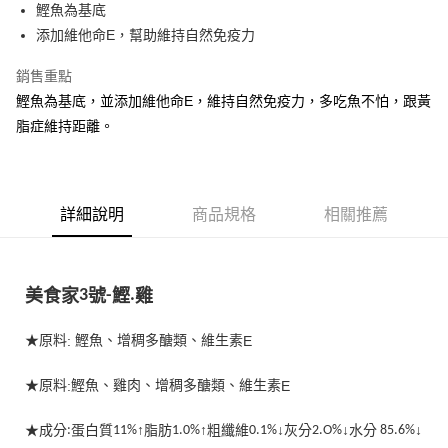
鰹魚為基底
華南商業銀行
彰化商業銀行
合作金庫商業銀行
第一商業銀行
超商取貨付款
添加維他命E，幫助維持自然免疫力
上海商業儲蓄銀行
台北富邦商業銀行
華南商業銀行
彰化商業銀行
國泰世華商業銀行
兆豐國際商業銀行
LINE Pay
上海商業儲蓄銀行
台北富邦商業銀行
銷售重點
臺灣中小企業銀行
台中商業銀行
國泰世華商業銀行
兆豐國際商業銀行
鰹魚為基底，並添加維他命E，維持自然免疫力，多吃魚不怕，跟黃
匯豐（台灣）商業銀行
華泰商業銀行
Apple Pay
臺灣中小企業銀行
台中商業銀行
聯邦商業銀行
遠東國際商業銀行
脂症維持距離。
匯豐（台灣）商業銀行
華泰商業銀行
街口支付
元大商業銀行
永豐商業銀行
聯邦商業銀行
遠東國際商業銀行
玉山商業銀行
星展（台灣）商業銀行
元大商業銀行
永豐商業銀行
悠遊付
台新國際商業銀行
中國信託商業銀行
玉山商業銀行
星展（台灣）商業銀行
台灣樂天信用卡公司
台新國際商業銀行
詳細說明
商品規格
中國信託商業銀行
相關推薦
AFTEE先享後付
台灣樂天信用卡公司
相關說明
【關於「AFTEE先享後付」】
ATM付款
AFTEE先享後付是「在收到商品之後才付款」的支付方式。 讓您購物簡單
美食家
3
號
-
鰹
.
雞
便利好安心！
１．簡單：不需註冊會員、不需綁卡、不需儲值。
運送方式
２．便利：只要手機號碼，簡訊認證，即可結帳。
★原料
:
鰹魚、增稠多醣類、維生素
E
３．安心：先確認商品／服務後，再付款。
全家取貨付款
★原料
:
鰹魚、雞肉、增稠多醣類、維生素
E
每筆NT$65
【「AFTEE先享後付」結帳流程】
１．於結帳方式選擇「AFTEE先享後付」後，將跳轉至「AFTEE先享後付」
7-11取貨付款
結帳頁面，進行簡訊認證並確認金額後，即可完成結帳。
★成分
:
蛋白質
11%
↑脂肪
1.0%
↑粗纖維
0.1%
↓灰分
2.O%
↓水分
85.6%
↓
２．訂單成立數日內，您將收到繳費通知簡訊。