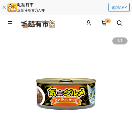
毛超有市
開啟APP
立刻使用官方APP
0
1
/
1